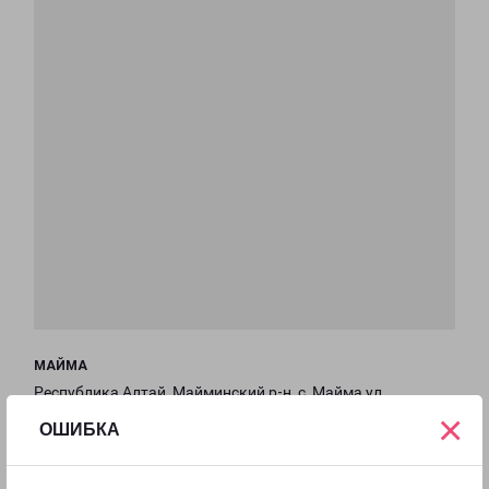
МАЙМА
Республика Алтай, Майминский р-н, с. Майма,ул.
×
Энергетиков 9Б, корпус 2
ОШИБКА
на карте