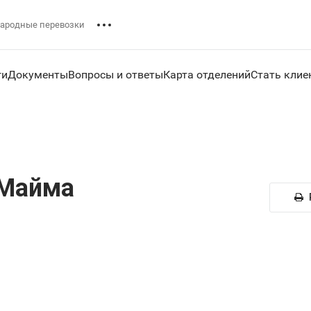
ародные перевозки
ги
Документы
Вопросы и ответы
Карта отделений
Стать клие
 Майма