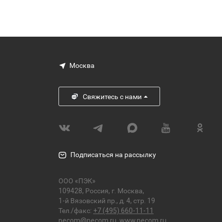
Москва
Свяжитесь с нами
Подписаться на рассылку
ООО «ПЭК»
109428, Россия, г. Москва,
1-й Вязовский пр., д. 4, стр. 19
Тел./факс:
+7 (495) 660-11-11
pecom@pecom.ru
,
www.pecom.ru