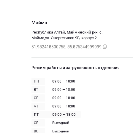
Майма
Республика Алтай, Майминский р-н, с.
Майма,ул. Энергетиков 9Б, корпус 2
51.982418500758, 85.876344999999
Режим работы и загруженность отделения
ПН
09:00 — 18:00
ВТ
09:00 — 18:00
СР
09:00 — 18:00
ЧТ
09:00 — 18:00
ПТ
09:00 — 18:00
СБ
Выходной
ВС
Выходной