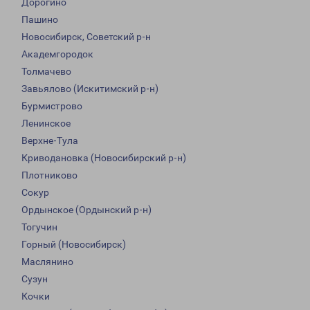
Дорогино
Пашино
Новосибирск, Советский р-н
Академгородок
Толмачево
Завьялово (Искитимский р-н)
Бурмистрово
Ленинское
Верхне-Тула
Криводановка (Новосибирский р-н)
Плотниково
Сокур
Ордынское (Ордынский р-н)
Тогучин
Горный (Новосибирск)
Маслянино
Сузун
Кочки