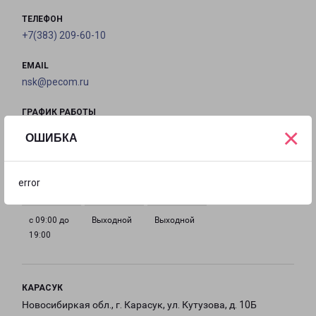
ТЕЛЕФОН
+7(383) 209-60-10
EMAIL
nsk@pecom.ru
ГРАФИК РАБОТЫ
×
ОШИБКА
с 09:00 до
с 09:00 до
с 09:00 до
с 09:00 до
19:00
19:00
19:00
19:00
error
с 09:00 до
Выходной
Выходной
19:00
КАРАСУК
Новосибиркая обл., г. Карасук, ул. Кутузова, д. 10Б