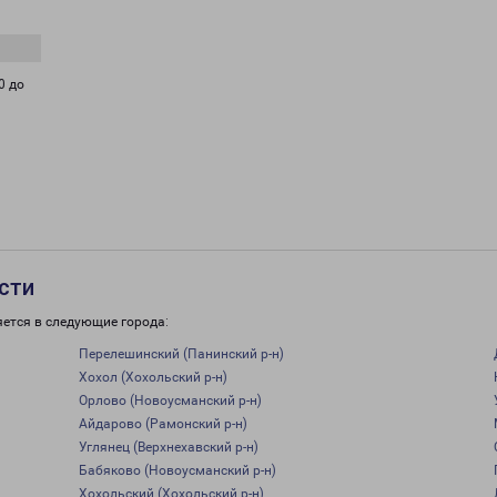
0 до
сти
яется в следующие города:
Перелешинский (Панинский р-н)
Хохол (Хохольский р-н)
Орлово (Новоусманский р-н)
Айдарово (Рамонский р-н)
Углянец (Верхнехавский р-н)
Бабяково (Новоусманский р-н)
Хохольский (Хохольский р-н)