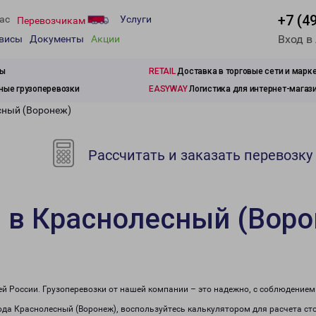
+7 (4
ас
Услуги
Перевозчикам
Вход в
рвисы
Документы
Акции
зы
RETAIL
Доставка в торговые сети и марк
ые грузоперевозки
EASYWAY
Логистика для интернет-магаз
сный (Воронеж)
Рассчитать и заказать перевозку
 в Краснолесный (Вор
сей России. Грузоперевозки от нашей компании – это надежно, с соблюдение
рода Краснолесный (Воронеж), воспользуйтесь калькулятором для расчета ст