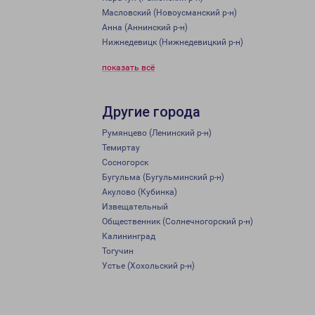
Масловский (Новоусманский р-н)
Анна (Аннинский р-н)
Нижнедевицк (Нижнедевицкий р-н)
показать всё
Другие города
Румянцево (Ленинский р-н)
Темиртау
Сосногорск
Бугульма (Бугульминский р-н)
Акулово (Кубинка)
Извещательный
Общественник (Солнечногорский р-н)
Калининград
Тогучин
Устье (Хохольский р-н)