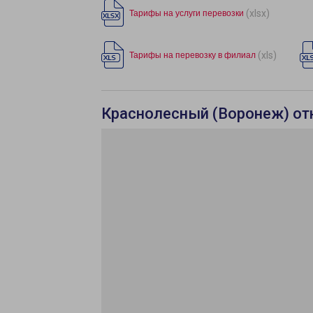
(xlsx)
Тарифы на услуги перевозки
(xls)
Тарифы на перевозку в филиал
Краснолесный (Воронеж) от