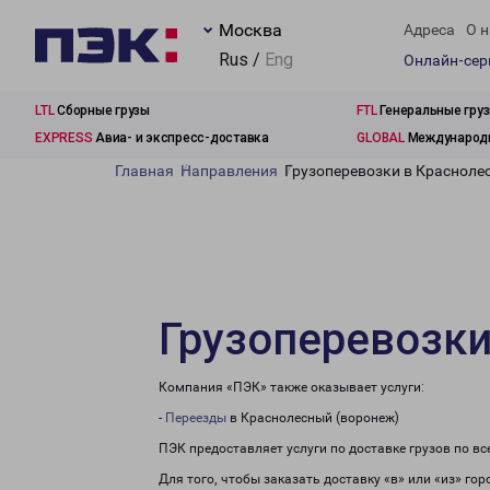
Москва
Адреса
О н
Rus /
Eng
Онлайн-се
LTL
Сборные грузы
FTL
Генеральные гру
EXPRESS
Авиа- и экспресс-доставка
GLOBAL
Международн
Главная
Направления
Грузоперевозки в Красноле
Грузоперевозки
Компания «ПЭК» также оказывает услуги:
-
Переезды
в Краснолесный (воронеж)
ПЭК предоставляет услуги по доставке грузов по в
Для того, чтобы заказать доставку «в» или «из» го