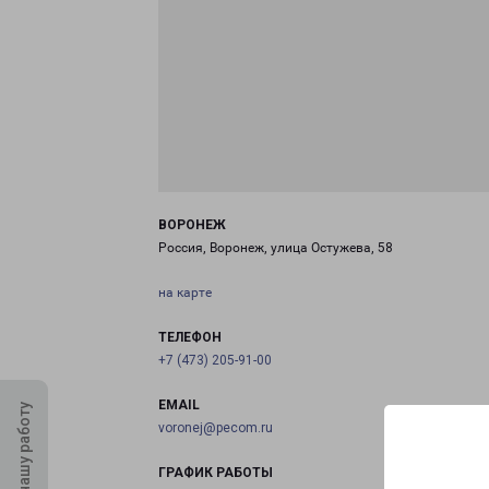
ВОРОНЕЖ
Россия, Воронеж, улица Остужева, 58
на карте
ТЕЛЕФОН
+7 (473) 205-91-00
EMAIL
Оцените нашу работу
voronej@pecom.ru
ГРАФИК РАБОТЫ