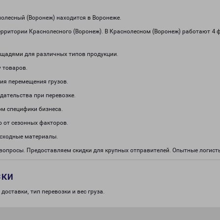
олесный (Воронеж) находится в Воронеже.
ерритории Краснолесного (Воронеж). В Краснолесном (Воронеж) работают 4 
щадями для различных типов продукции.
 товаров.
ия перемещения грузов.
дательства при перевозке.
м специфики бизнеса.
о от сезонных факторов.
асходные материалы.
 вопросы. Предоставляем скидки для крупных отправителей. Опытные логис
зки
доставки, тип перевозки и вес груза.