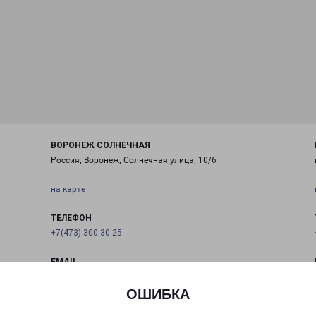
ВОРОНЕЖ СОЛНЕЧНАЯ
Россия, Воронеж, Солнечная улица, 10/6
на карте
ТЕЛЕФОН
+7(473) 300-30-25
EMAIL
voronej@pecom.ru
ОШИБКА
ГРАФИК РАБОТЫ