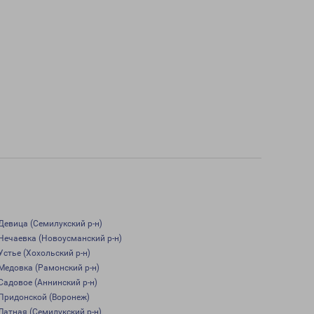
Девица (Семилукский р-н)
Нечаевка (Новоусманский р-н)
Устье (Хохольский р-н)
Медовка (Рамонский р-н)
Садовое (Аннинский р-н)
Придонской (Воронеж)
Латная (Семилукский р-н)