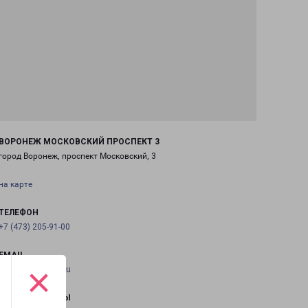
ВОРОНЕЖ МОСКОВСКИЙ ПРОСПЕКТ 3
город Воронеж, проспект Московский, 3
на карте
ТЕЛЕФОН
+7 (473) 205-91-00
EMAIL
×
voronej@pecom.ru
ГРАФИК РАБОТЫ