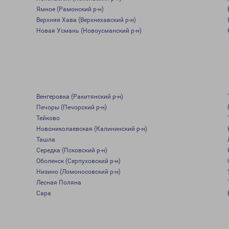
Ямное (Рамонский р-н)
Верхняя Хава (Верхнехавский р-н)
Новая Усмань (Новоусманский р-н)
Венгеровка (Ракитянский р-н)
Печоры (Печорский р-н)
Тейково
Новониколаевская (Калининский р-н)
Ташла
Середка (Псковский р-н)
Оболенск (Серпуховский р-н)
Низино (Ломоносовский р-н)
Лесная Поляна
Сара