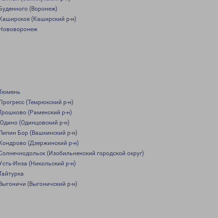
Буденного (Воронеж)
Каширское (Каширский р-н)
Нововоронеж
Тюмень
Прогресс (Темрюкский р-н)
Трошково (Раменский р-н)
Юдино (Одинцовский р-н)
Липин Бор (Вашкинский р-н)
Кондрово (Дзержинский р-н)
Солнечнодольск (Изобильненский городской округ)
Усть-Инза (Никольский р-н)
Тайтурка
Выгоничи (Выгоничский р-н)