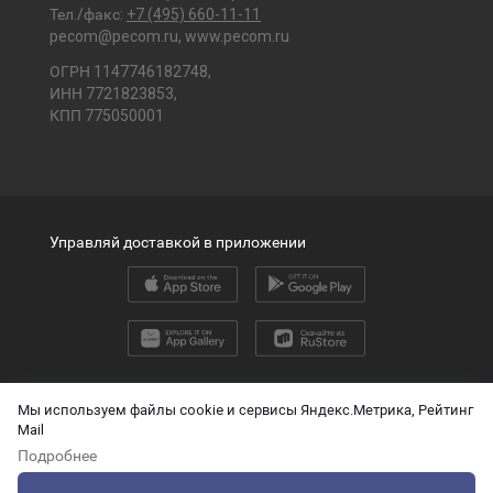
Тел./факс:
+7 (495) 660-11-11
pecom@pecom.ru
,
www.pecom.ru
ОГРН 1147746182748,
ИНН 7721823853,
КПП 775050001
Управляй доставкой в приложении
2026 © ООО «ПЭК»
Мы используем файлы cookie и сервисы Яндекс.Метрика, Рейтинг
Mail
English version
Подробнее
О защите персональных данных