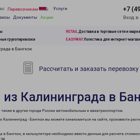
+7 (4
ас
Услуги
Перевозчикам
Вход в
рвисы
Документы
Акции
зы
RETAIL
Доставка в торговые сети и марк
ые грузоперевозки
EASYWAY
Логистика для интернет-магаз
града в Бангкок
Рассчитать и заказать перевозку
 из Калининграда в Ба
а также в другие города России автомобильным и авиатранспортом.
 Калининград - Бангкок вы можете ознакомиться на сайте, произвести рас
а в Бангкок, в калькуляторе необходимо ввести данные для расчета стоимос
ПЭК.