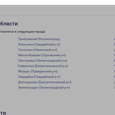
области
ствляется в следующие города:
Прибрежный (Калининград)
Ясеньское (Гвардейский р-н)
Ульяново (Неманский р-н)
Малое Исаково (Гурьевский р-н)
Заостровье (Зеленоградский р-н)
Нивенское (Багратионовский р-н)
Мозырь (Правдинский р-н)
Гвардейск (Гвардейский р-н)
Долгоруково (Багратионовский р-н)
Зеленоградск (Зеленоградский р-н)
сти