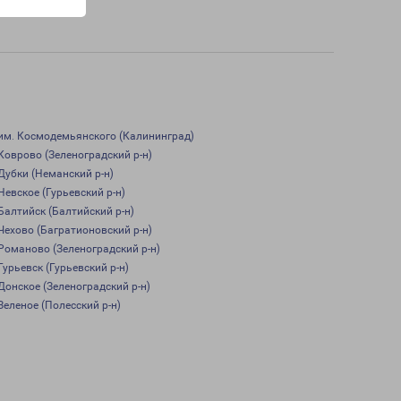
им. Космодемьянского (Калининград)
Коврово (Зеленоградский р-н)
Дубки (Неманский р-н)
Невское (Гурьевский р-н)
Балтийск (Балтийский р-н)
Чехово (Багратионовский р-н)
Романово (Зеленоградский р-н)
Гурьевск (Гурьевский р-н)
Донское (Зеленоградский р-н)
Зеленое (Полесский р-н)