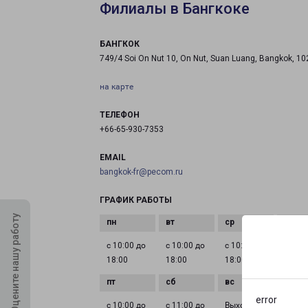
Филиалы в Бангкоке
БАНГКОК
749/4 Soi On Nut 10, On Nut, Suan Luang, Bangkok, 1
на карте
ТЕЛЕФОН
+66-65-930-7353
EMAIL
bangkok-fr@pecom.ru
ГРАФИК РАБОТЫ
Оцените нашу работу
с 10:00 до
с 10:00 до
с 10:00 до
с 10:0
18:00
18:00
18:00
18:00
error
с 10:00 до
с 11:00 до
Выходной