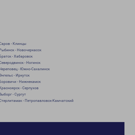
Саров - Клинцы
Рыбинск - Новочеркасск
Братск - Хабаровск
Северодвинск - Ногинск
Череповец - Южно-Сахалинск
Энгельс - Иркутск
Боровичи - Нижнекамск
Красноярск - Серпухов
Выборг - Сургут
Стерлитамак - Петропавловск-Камчатский