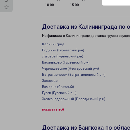
18:00
15:00
Доставка из Калининграда по 
Из филиала в Калининграде доставка грузов осуще
Калининград
Родники (Гурьевский р-н)
Луговое (Гурьевский р-н)
Васильково (Гурьевский р-н)
Чернышевское (Нестеровский р-н)
Багратионовск (Багратионовский р-н)
Заозерье
Взморье (Светлый)
Гусев (Гусевский р-н)
Железнодорожный (Правдинский р-н)
показать всё
Доставка из Бангкока по обла