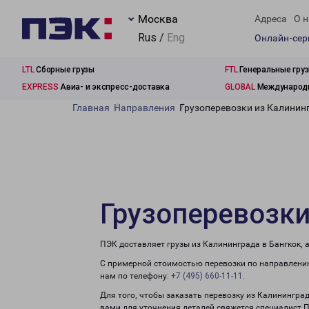
Москва
Адреса
О н
Rus /
Eng
Онлайн-се
LTL
Сборные грузы
FTL
Генеральные гру
EXPRESS
Авиа- и экспресс-доставка
GLOBAL
Международн
Главная
Направления
Грузоперевозки из Калинин
Грузоперевозки
ПЭК доставляет грузы из Калининграда в Бангкок, 
С примерной стоимостью перевозки по направлению
нам по телефону:
+7 (495) 660-11-11
.
Для того, чтобы заказать перевозку из Калининград
вами для уточнения деталей свяжется специалист 