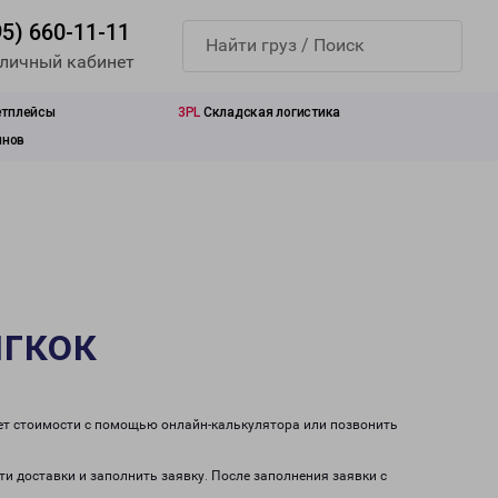
95) 660-11-11
 личный кабинет
етплейсы
3PL
Складская логистика
инов
нгкок
чет стоимости с помощью онлайн-калькулятора или позвонить
ти доставки и заполнить заявку. После заполнения заявки с