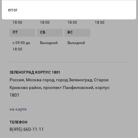
error
с 09:00 до
с 09:00 до
с 09:00 до
с 09:00 до
18:00
18:00
18:00
18:00
с 09:00 до
Выходной
Выходной
18:00
ЗЕЛЕНОГРАД КОРПУС 1801
Россия, Москва город, город Зеленоград, Старое
Крюково район, проспект Панфиловский, корпус
1801
на карте
ТЕЛЕФОН
8(495) 660-11-11