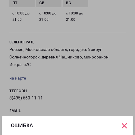
с 10:00 до
с 10:00 до
с 10:00 до
21:00
21:00
21:00
ЗЕЛЕНОГРАД
Россия, Московская область, городской округ
Солнечногорск, деревня Чашниково, микрорайон
Искра, с2С
на карте
ТЕЛЕФОН
8(495) 660-11-11
EMAIL
pecom@pecom.ru
×
ОШИБКА
ГРАФИК РАБОТЫ