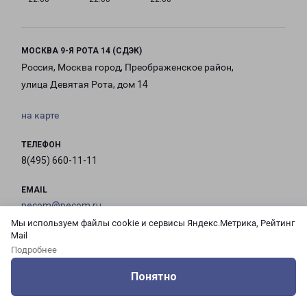
МОСКВА 9-Я РОТА 14 (СДЭК)
Россия, Москва город, Преображенское район,
улица Девятая Рота, дом 14
на карте
ТЕЛЕФОН
8(495) 660-11-11
EMAIL
pecom@pecom.ru
Мы используем файлы cookie и сервисы Яндекс.Метрика, Рейтинг
Mail
ГРАФИК РАБОТЫ
Подробнее
Понятно
с 10:00 до
с 10:00 до
с 10:00 до
с 10:00 до
Оцените нашу работу
Услуги
Сервисы
Меню
Кабинет
Контакты
21:00
21:00
21:00
21:00