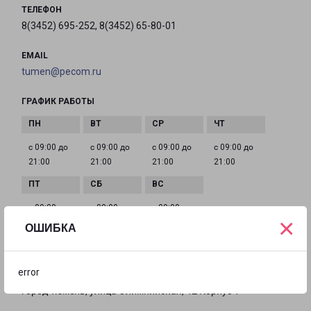
ТЕЛЕФОН
8(3452) 695-252, 8(3452) 65-80-01
EMAIL
tumen@pecom.ru
ГРАФИК РАБОТЫ
с 09:00 до
с 09:00 до
с 09:00 до
с 09:00 до
21:00
21:00
21:00
21:00
с 09:00 до
с 09:00 до
с 09:00 до
×
21:00
21:00
21:00
ОШИБКА
error
ТЮМЕНЬ ОЛИМПИЙСКАЯ 42К1
город Тюмень, улица Олимпийская, 42 Корпус 1