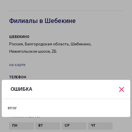
Филиалы в Шебекине
ШЕБЕКИНО
Россия, Белгородская область, Шебекино,
Нежегольское шоссе, 2Б
на карте
ТЕЛЕФОН
8(47248) 33-1-94
×
ОШИБКА
EMAIL
shebekino@pecom.ru
error
ГРАФИК РАБОТЫ