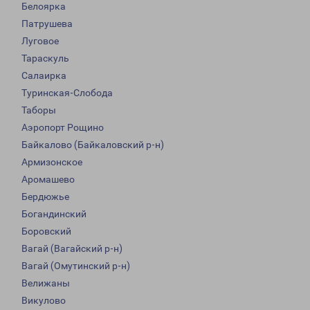
Белоярка
Патрушева
Луговое
Тараскуль
Салаирка
Туринская-Слобода
Таборы
Аэропорт Рощино
Байкалово (Байкаловский р-н)
Армизонское
Аромашево
Бердюжье
Богандинский
Боровский
Вагай (Вагайский р-н)
Вагай (Омутинский р-н)
Велижаны
Викулово