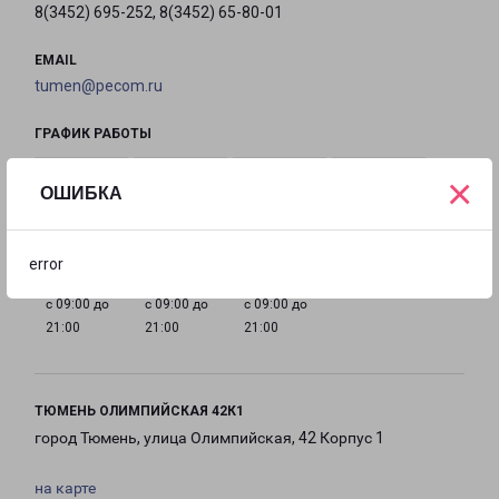
8(3452) 695-252, 8(3452) 65-80-01
EMAIL
tumen@pecom.ru
ГРАФИК РАБОТЫ
×
ОШИБКА
с 09:00 до
с 09:00 до
с 09:00 до
с 09:00 до
21:00
21:00
21:00
21:00
error
с 09:00 до
с 09:00 до
с 09:00 до
21:00
21:00
21:00
ТЮМЕНЬ ОЛИМПИЙСКАЯ 42К1
город Тюмень, улица Олимпийская, 42 Корпус 1
на карте