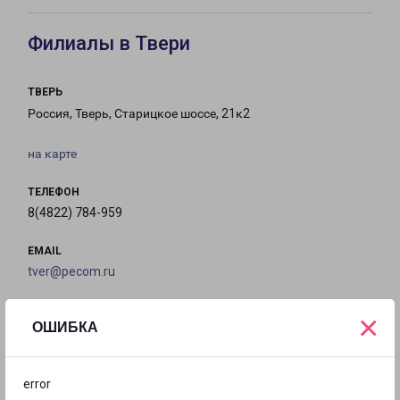
Филиалы в Твери
ТВЕРЬ
Россия, Тверь, Старицкое шоссе, 21к2
на карте
ТЕЛЕФОН
8(4822) 784-959
EMAIL
tver@pecom.ru
ГРАФИК РАБОТЫ
×
ОШИБКА
с 09:00 до
с 09:00 до
с 09:00 до
с 09:00 до
error
18:00
18:00
18:00
18:00