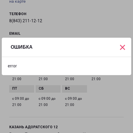
на карте
ТЕЛЕФОН
8(843) 211-12-12
EMAIL
kazan@pecom.ru
×
ОШИБКА
ГРАФИК РАБОТЫ
error
с 09:00 до
с 09:00 до
с 09:00 до
с 09:00 до
21:00
21:00
21:00
21:00
с 09:00 до
с 09:00 до
с 09:00 до
21:00
21:00
21:00
КАЗАНЬ АДОРАТСКОГО 12