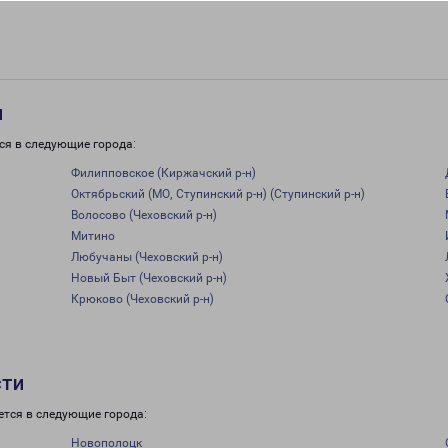
и
ся в следующие города:
Филипповское (Киржачский р-н)
Октябрьский (МО, Ступинский р-н) (Ступинский р-н)
Волосово (Чеховский р-н)
Митино
Любучаны (Чеховский р-н)
Новый Быт (Чеховский р-н)
Крюково (Чеховский р-н)
сти
ется в следующие города:
Новополоцк