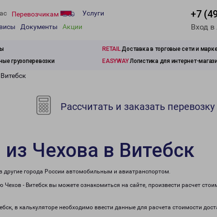
+7 (4
ас
Услуги
Перевозчикам
Вход в
рвисы
Документы
Акции
зы
RETAIL
Доставка в торговые сети и марк
ые грузоперевозки
EASYWAY
Логистика для интернет-магаз
 Витебск
Рассчитать и заказать перевозку
 из Чехова в Витебск
е в другие города России автомобильным и авиатранспортом.
 Чехов - Витебск вы можете ознакомиться на сайте, произвести расчет сто
тебск, в калькуляторе необходимо ввести данные для расчета стоимости дост