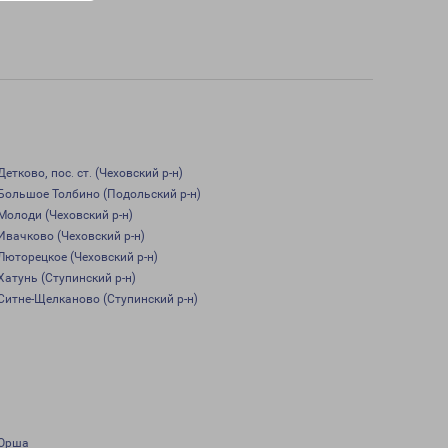
Детково, пос. ст. (Чеховский р-н)
Большое Толбино (Подольский р-н)
Молоди (Чеховский р-н)
Ивачково (Чеховский р-н)
Люторецкое (Чеховский р-н)
Хатунь (Ступинский р-н)
Ситне-Щелканово (Ступинский р-н)
Орша