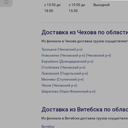
с 10:00 до
с 10:00 до
Выходной
18:00
15:00
Доставка из Чехова по област
Из филиала в Чехове доставка грузов осуществляет
Троицкое (Чеховский р-н)
Новоселки (Чеховский р-н) (Чеховский р-н)
Барыбино (Домодедовский р-н)
Столбовая (Чеховский р-н)
Львовский (Подольский р-н)
Михнево (Ступинский р-н)
Чехов (Чеховский р-н)
Шарапово (Наро-Фоминский р-н)
Доставка из Витебска по обла
Из филиала в Витебске доставка грузов осуществля
Витебск