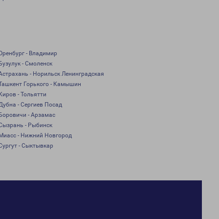
Оренбург - Владимир
Бузулук - Смоленск
Астрахань - Норильск Ленинградская
Ташкент Горького - Камышин
Киров - Тольятти
Дубна - Сергиев Посад
Боровичи - Арзамас
Сызрань - Рыбинск
Миасс - Нижний Новгород
Сургут - Сыктывкар