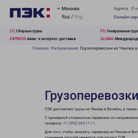
Москва
Адреса
О н
Rus /
Eng
Онлайн-се
LTL
Сборные грузы
FTL
Генеральные гру
EXPRESS
Авиа- и экспресс-доставка
GLOBAL
Международн
Главная
Направления
Грузоперевозки из Чехова в
Грузоперевозки
ПЭК доставляет грузы из Чехова в Витебск, а такж
С примерной стоимостью перевозки по направлению
телефону:
+7 (495) 660-11-11
.
Для того, чтобы заказать перевозку из Чехова в Ви
уточнения деталей свяжется специалист ПЭК.