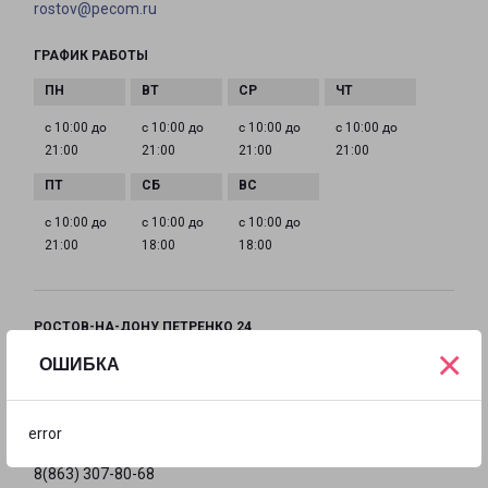
rostov@pecom.ru
ГРАФИК РАБОТЫ
с 10:00 до
с 10:00 до
с 10:00 до
с 10:00 до
21:00
21:00
21:00
21:00
с 10:00 до
с 10:00 до
с 10:00 до
21:00
18:00
18:00
РОСТОВ-НА-ДОНУ ПЕТРЕНКО 24
×
город Ростов-на-Дону, улица Петренко, 24
ОШИБКА
на карте
error
ТЕЛЕФОН
8(863) 307-80-68