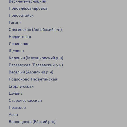
Верхнетемерницкий
Новоалександровка
Новобатайск
Гигант
Ольгинская (Аксайский р-н)
Недвиговка
Ленинаван
Щепкин
Калинин (Мясниковский р-н)
Багаевская (Багаевский р-н)
Веселый (Азовский р-н)
Родионово-Несветайская
Егорлыкская
Целина
Старочеркасская
Пешково
Азов
Воронцовка (Ейский р-н)