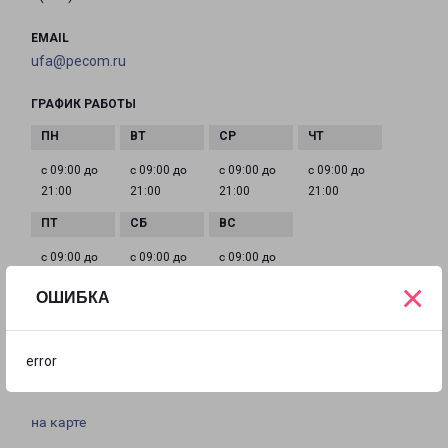
EMAIL
ufa@pecom.ru
ГРАФИК РАБОТЫ
с 09:00 до
с 09:00 до
с 09:00 до
с 09:00 до
21:00
21:00
21:00
21:00
с 09:00 до
с 09:00 до
с 09:00 до
21:00
21:00
21:00
×
ОШИБКА
УФА ЦЮРУПЫ 124
error
Уфа, улица Цюрупы, 124
на карте