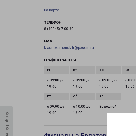
на карте
ТЕЛЕФОН
8 (30245) 7-00-80
EMAIL
krasnokamensk-fr@pecom.ru
ГРАФИК РАБОТЫ
с 09:00 до
с 09:00 до
с 09:00 до
с 09:0
19:00
19:00
19:00
19:00
с 09:00 до
с 10:00 до
Выходной
19:00
16:00
Оцените нашу работу
Филиалы в Евпатории