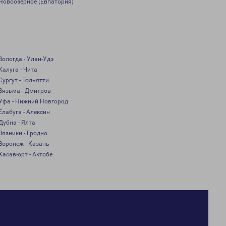
Новоозерное (Евпатория)
Вологда - Улан-Удэ
Калуга - Чита
Сургут - Тольятти
Вязьма - Дмитров
Уфа - Нижний Новгород
Елабуга - Алексин
Дубна - Ялта
Вязники - Гродно
Воронеж - Казань
Хасавюрт - Актобе