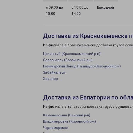
с 09:00 до
с 10:00 до
Выходной
18:00
14:00
Доставка из Краснокаменска п
Из филиала в Краснокаменске доставка грузов осу
Целинный (Краснокаменский р-н)
Соловьевск (Борзинский р-н)
Газимурский Завод (Газимуро-Заводский р-н)
Забайкальск
Харанор
Доставка из Евпатории по обл
Из филиала в Евпатории доставка грузов осуществ
Каменоломня (Сакский р-н)
Владимировка (Кировский р-н)
Черноморское