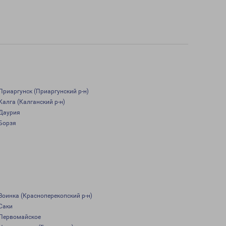
Приаргунск (Приаргунский р-н)
Калга (Калганский р-н)
Даурия
Борзя
Воинка (Красноперекопский р-н)
Саки
Первомайское