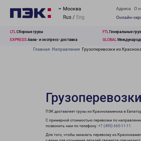
Москва
Адреса
О н
Rus /
Eng
Онлайн-се
LTL
Сборные грузы
FTL
Генеральные гру
EXPRESS
Авиа- и экспресс-доставка
GLOBAL
Международн
Главная
Направления
Грузоперевозки из Краснок
Грузоперевозки
ПЭК доставляет грузы из Краснокаменска в Евпато
С примерной стоимостью перевозки по направлению
позвонить нам по телефону:
+7 (495) 660-11-11
.
Для того, чтобы заказать перевозку из Краснокаме
с вами для уточнения деталей свяжется специалист