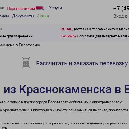
+7 (4
ас
Услуги
Перевозчикам
Вход в
рвисы
Документы
Акции
зы
RETAIL
Доставка в торговые сети и марк
ые грузоперевозки
EASYWAY
Логистика для интернет-магаз
аменска в Евпаторию
Рассчитать и заказать перевозку
 из Краснокаменска в 
рию, а также в другие города России автомобильным и авиатранспортом.
 Краснокаменск - Евпатория вы можете ознакомиться на сайте, произвести
нска в Евпаторию, в калькуляторе необходимо ввести данные для расчета ст
 ПЭК.