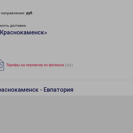
у направлению:
руб
.
мость доставки.
«Краснокаменск»
(xls)
Тарифы на перевозку из филиала
раснокаменск - Евпатория