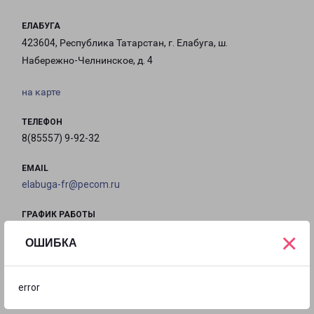
ЕЛАБУГА
423604, Республика Татарстан, г. Елабуга, ш.
Набережно-Челнинское, д. 4
на карте
ТЕЛЕФОН
8(85557) 9-92-32
EMAIL
elabuga-fr@pecom.ru
ГРАФИК РАБОТЫ
×
ОШИБКА
с 09:00 до
с 09:00 до
с 09:00 до
с 09:00 до
18:00
18:00
18:00
18:00
error