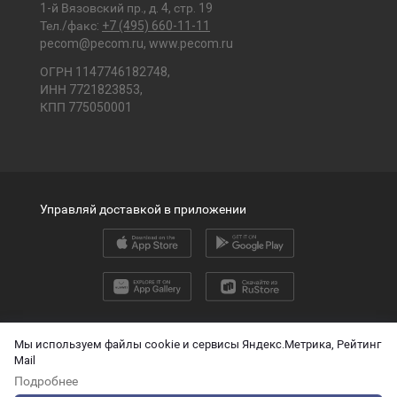
1-й Вязовский пр., д. 4, стр. 19
Тел./факс:
+7 (495) 660-11-11
pecom@pecom.ru
,
www.pecom.ru
ОГРН 1147746182748,
ИНН 7721823853,
КПП 775050001
Управляй доставкой в приложении
2026 © ООО «ПЭК»
Мы используем файлы cookie и сервисы Яндекс.Метрика, Рейтинг
Mail
English version
Подробнее
О защите персональных данных