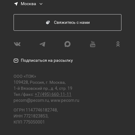
Москва
Свяжитесь с нами
Подписаться на рассылку
ООО «ПЭК»
109428, Россия, г. Москва,
1-й Вязовский пр., д. 4, стр. 19
Тел./факс:
+7 (495) 660-11-11
pecom@pecom.ru
,
www.pecom.ru
ОГРН 1147746182748,
ИНН 7721823853,
КПП 775050001