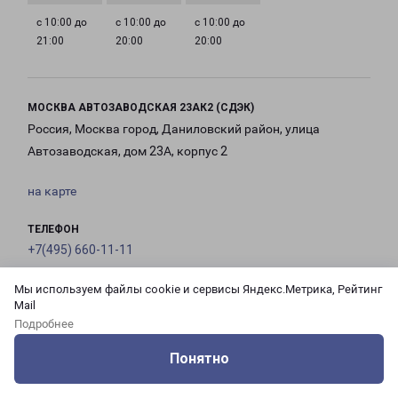
с 10:00 до
с 10:00 до
с 10:00 до
21:00
20:00
20:00
МОСКВА АВТОЗАВОДСКАЯ 23АК2 (СДЭК)
Россия, Москва город, Даниловский район, улица
Автозаводская, дом 23А, корпус 2
на карте
ТЕЛЕФОН
+7(495) 660-11-11
EMAIL
Мы используем файлы cookie и сервисы Яндекс.Метрика, Рейтинг
Mail
pecom@pecom.ru
Подробнее
ГРАФИК РАБОТЫ
Понятно
Оцените нашу работу
Услуги
Сервисы
Меню
Кабинет
Контакты