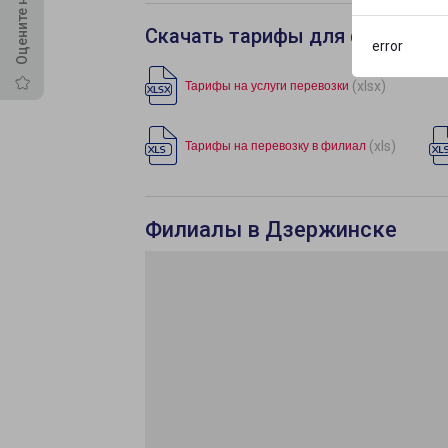
Скачать тарифы для филиала 
error
(xlsx)
Тарифы на услуги перевозки
(xls)
Тарифы на перевозку в филиал
Филиалы в Дзержинске