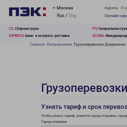
Москва
Адреса
О н
Rus /
Eng
Онлайн-се
LTL
Сборные грузы
FTL
Генеральные гру
EXPRESS
Авиа- и экспресс-доставка
GLOBAL
Международн
Главная
Направления
Грузоперевозки Дзержинск 
Грузоперевозки
Узнать тариф и срок перево
Чтобы узнать тариф, укажите город отправки, город 
Город отправки