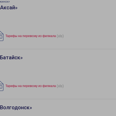
жинск»
«Аксай»
(xls)
Тарифы на перевозку из филиала
«Батайск»
(xls)
Тарифы на перевозку из филиала
«Волгодонск»