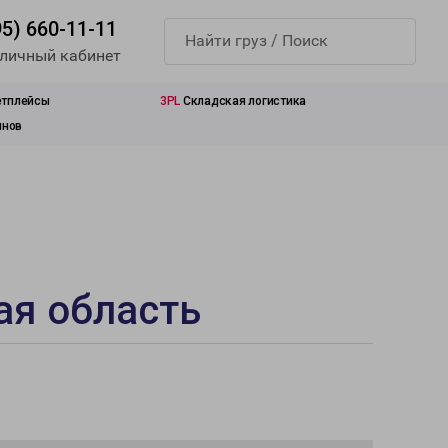
95) 660-11-11
 личный кабинет
етплейсы
3PL
Складская логистика
инов
ая область