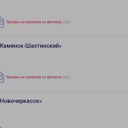
(xls)
Тарифы на перевозку из филиала
«Каменск-Шахтинский»
(xls)
Тарифы на перевозку из филиала
«Новочеркасск»