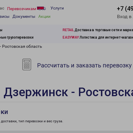
+7 (4
ас
Услуги
Перевозчикам
Вход в
рвисы
Документы
Акции
зы
RETAIL
Доставка в торговые сети и марк
ые грузоперевозки
EASYWAY
Логистика для интернет-магаз
- Ростовская область
Рассчитать и заказать перевозку
 Дзержинск - Ростовск
зки
доставки, тип перевозки и вес груза.