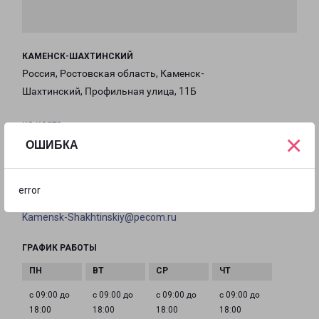
КАМЕНСК-ШАХТИНСКИЙ
Россия, Ростовская область, Каменск-
Шахтинский, Профильная улица, 11Б
на карте
×
ОШИБКА
ТЕЛЕФОН
+7(86365) 2-24-99
error
EMAIL
Kamensk-Shakhtinskiy@pecom.ru
ГРАФИК РАБОТЫ
с 09:00 до
с 09:00 до
с 09:00 до
с 09:00 до
18:00
18:00
18:00
18:00