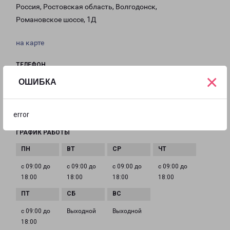
Россия, Ростовская область, Волгодонск,
Романовское шоссе, 1Д
на карте
ТЕЛЕФОН
×
+7(8639) 29-12-75
ОШИБКА
EMAIL
volgodonsk@pecom.ru
error
ГРАФИК РАБОТЫ
с 09:00 до
с 09:00 до
с 09:00 до
с 09:00 до
18:00
18:00
18:00
18:00
с 09:00 до
Выходной
Выходной
18:00