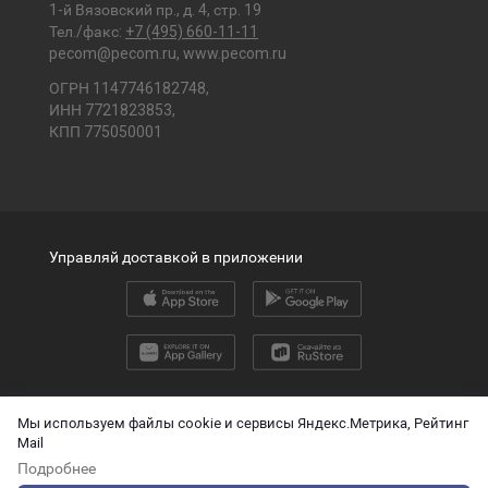
1-й Вязовский пр., д. 4, стр. 19
Тел./факс:
+7 (495) 660-11-11
pecom@pecom.ru
,
www.pecom.ru
ОГРН 1147746182748,
ИНН 7721823853,
КПП 775050001
Управляй доставкой в приложении
2026 © ООО «ПЭК»
Мы используем файлы cookie и сервисы Яндекс.Метрика, Рейтинг
Mail
English version
Подробнее
О защите персональных данных