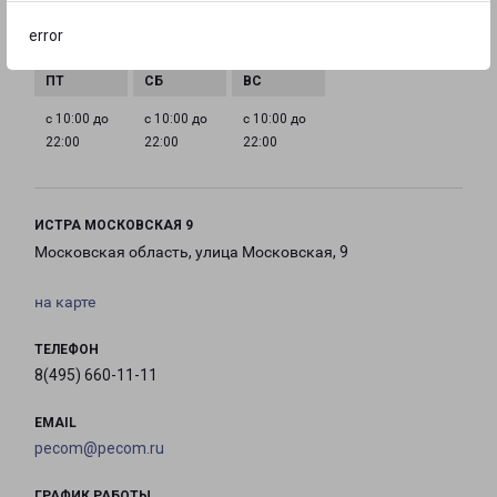
с 10:00 до
с 10:00 до
с 10:00 до
с 10:00 до
error
22:00
22:00
22:00
22:00
с 10:00 до
с 10:00 до
с 10:00 до
22:00
22:00
22:00
ИСТРА МОСКОВСКАЯ 9
Московская область, улица Московская, 9
на карте
ТЕЛЕФОН
8(495) 660-11-11
EMAIL
pecom@pecom.ru
ГРАФИК РАБОТЫ