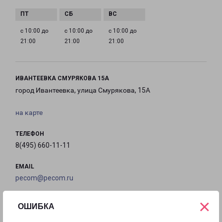
с 10:00 до
с 10:00 до
с 10:00 до
21:00
21:00
21:00
ИВАНТЕЕВКА СМУРЯКОВА 15А
город Ивантеевка, улица Смурякова, 15А
на карте
ТЕЛЕФОН
8(495) 660-11-11
EMAIL
pecom@pecom.ru
×
ГРАФИК РАБОТЫ
ОШИБКА