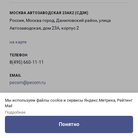
МОСКВА АВТОЗАВОДСКАЯ 23АК2 (СДЭК)
Россия, Москва город, Даниловский район, улица
Автозаводская, дом 23А, корпус 2
на карте
ТЕЛЕФОН
8(495) 660-11-11
EMAIL
pecom@pecom.ru
ГРАФИК РАБОТЫ
Мы используем файлы cookie и сервисы Яндекс.Метрика, Рейтинг
Mail
Подробнее
с 10:00 до
с 10:00 до
с 10:00 до
с 10:00 до
21:00
21:00
21:00
21:00
Понятно
Оцените нашу работу
Услуги
Сервисы
Меню
Кабинет
Контакты