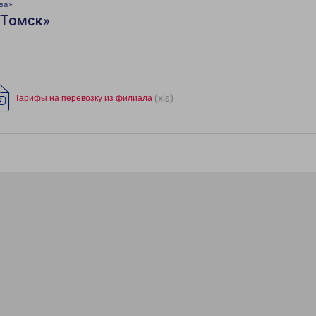
ва»
«Томск»
(xls)
Тарифы на перевозку из филиала