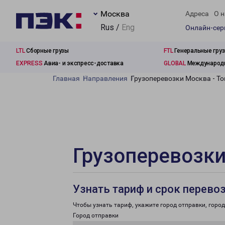
Москва
Адреса
О н
Rus /
Eng
Онлайн-се
LTL
Сборные грузы
FTL
Генеральные гру
EXPRESS
Авиа- и экспресс-доставка
GLOBAL
Международн
Главная
Направления
Грузоперевозки Москва - Т
Грузоперевозки
Узнать тариф и срок перево
Чтобы узнать тариф, укажите город отправки, город 
Город отправки