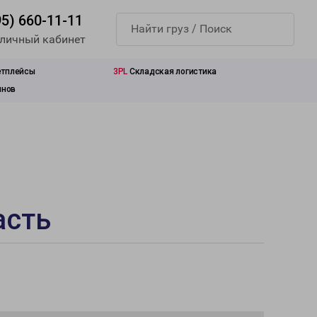
95) 660-11-11
 личный кабинет
етплейсы
3PL
Складская логистика
инов
асть