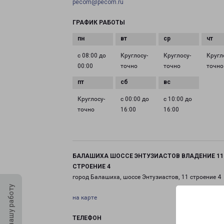
pecom@pecom.ru
ГРАФИК РАБОТЫ
с 08:00 до
Круглосу­
Круглосу­
Кругл
00:00
точно
точно
точно
Круглосу­
с 00:00 до
с 10:00 до
точно
16:00
16:00
БАЛАШИХА ШОССЕ ЭНТУЗИАСТОВ ВЛАДЕНИЕ 11
СТРОЕНИЕ 4
город Балашиха, шоссе Энтузиастов, 11 строение 4
Оцените нашу работу
на карте
ТЕЛЕФОН