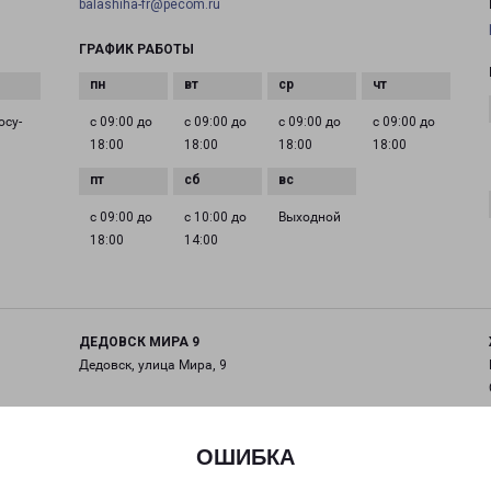
balashiha-fr@pecom.ru
ГРАФИК РАБОТЫ
осу­
с 09:00 до
с 09:00 до
с 09:00 до
с 09:00 до
18:00
18:00
18:00
18:00
с 09:00 до
с 10:00 до
Выходной
18:00
14:00
ДЕДОВСК МИРА 9
Дедовск, улица Мира, 9
на карте
ОШИБКА
ТЕЛЕФОН
+7(495) 660-11-11