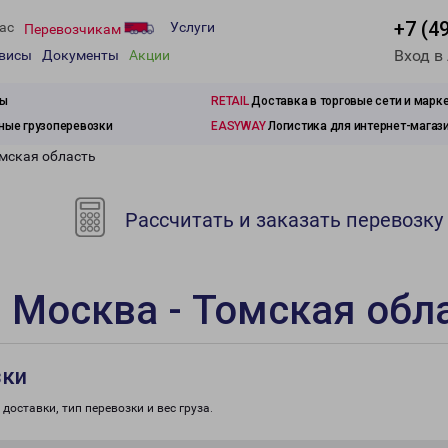
+7 (4
ас
Услуги
Перевозчикам
Вход в
рвисы
Документы
Акции
зы
RETAIL
Доставка в торговые сети и марк
ые грузоперевозки
EASYWAY
Логистика для интернет-магаз
омская область
Рассчитать и заказать перевозку
 Москва - Томская обл
зки
доставки, тип перевозки и вес груза.