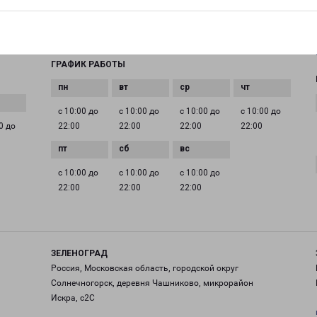
EMAIL
pecom@pecom.ru
ГРАФИК РАБОТЫ
с 10:00 до
с 10:00 до
с 10:00 до
с 10:00 до
0 до
22:00
22:00
22:00
22:00
с 10:00 до
с 10:00 до
с 10:00 до
22:00
22:00
22:00
ЗЕЛЕНОГРАД
Россия, Московская область, городской округ
Солнечногорск, деревня Чашниково, микрорайон
Искра, с2С