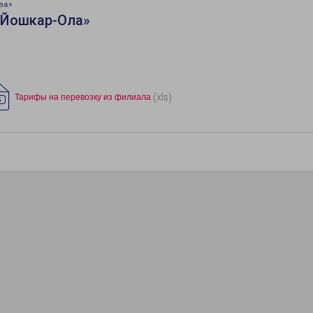
ва»
«Йошкар-Ола»
(xls)
Тарифы на перевозку из филиала