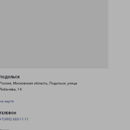
ПОДОЛЬСК
Россия, Московская область, Подольск, улица
Лобачёва, 14
на карте
ТЕЛЕФОН
+7(495) 660-11-11