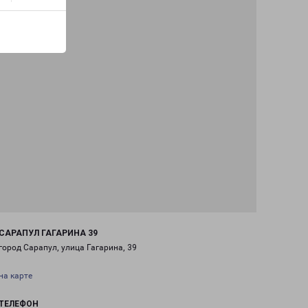
САРАПУЛ ГАГАРИНА 39
город Сарапул, улица Гагарина, 39
на карте
ТЕЛЕФОН