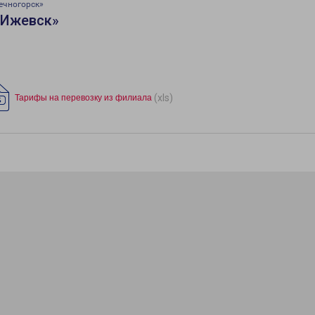
ечногорск»
«Ижевск»
(xls)
Тарифы на перевозку из филиала