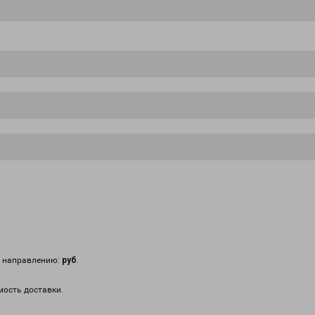
у направлению:
руб
.
мость доставки.