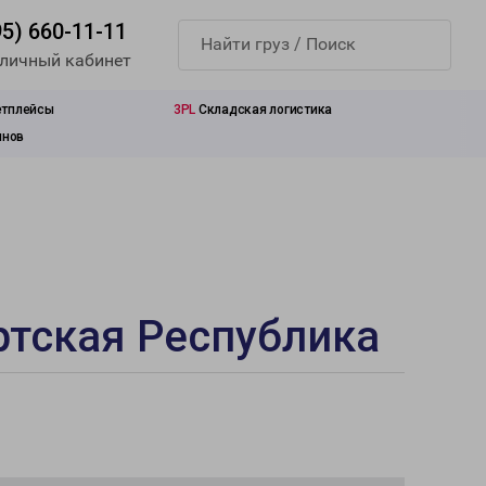
95) 660-11-11
 личный кабинет
етплейсы
3PL
Складская логистика
инов
ртская Республика