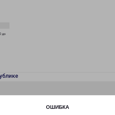
0 до
ублике
ОШИБКА