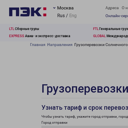
Москва
Адреса
О н
Rus /
Eng
Онлайн-се
LTL
Сборные грузы
FTL
Генеральные гру
EXPRESS
Авиа- и экспресс-доставка
GLOBAL
Международн
Главная
Направления
Грузоперевозки Солнечного
Грузоперевозки
Узнать тариф и срок перево
Чтобы узнать тариф, укажите город отправки, город 
Город отправки