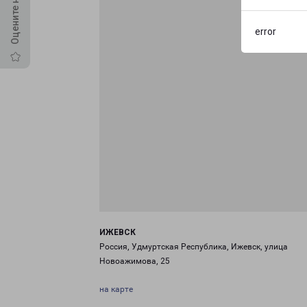
error
ИЖЕВСК
Россия, Удмуртская Республика, Ижевск, улица
Новоажимова, 25
на карте