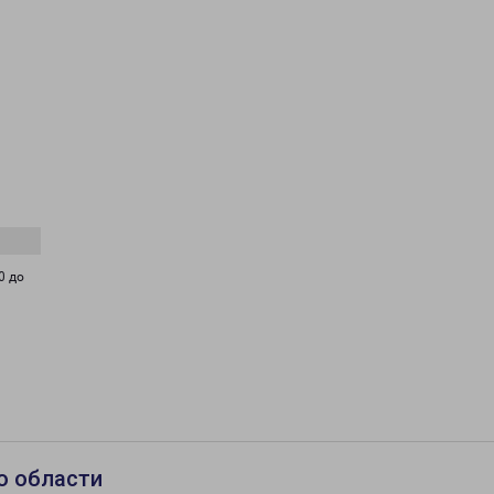
0 до
о области