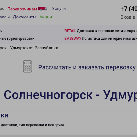
+7 (4
ас
Услуги
Перевозчикам
Вход в
рвисы
Документы
Акции
зы
RETAIL
Доставка в торговые сети и марк
ые грузоперевозки
EASYWAY
Логистика для интернет-магаз
рск - Удмуртская Республика
Рассчитать и заказать перевозку
 Солнечногорск - Удму
зки
доставки, тип перевозки и вес груза.