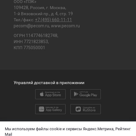
ООО «ПЭК»
109428, Россия, г. Москва,
1-й Вязовский пр., д. 4, стр. 19
Тел./факс:
+7 (495) 660-11-11
pecom@pecom.ru
,
www.pecom.ru
ОГРН 1147746182748,
ИНН 7721823853,
КПП 775050001
Управляй доставкой в приложении
2026 © ООО «ПЭК»
Мы используем файлы cookie и сервисы Яндекс.Метрика, Рейтинг
Mail
English version