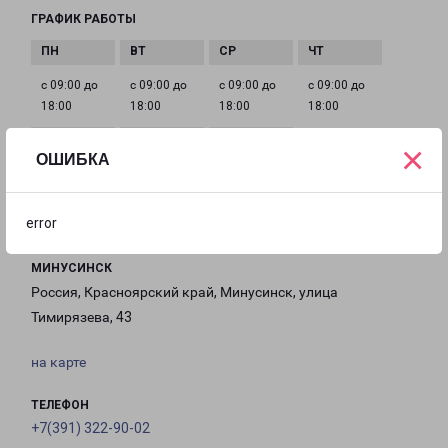
ГРАФИК РАБОТЫ
с 09:00 до
с 09:00 до
с 09:00 до
с 09:00 до
18:00
18:00
18:00
18:00
×
ОШИБКА
с 09:00 до
с 10:00 до
Выходной
18:00
16:00
error
МИНУСИНСК
Россия, Красноярский край, Минусинск, улица
Тимирязева, 43
на карте
ТЕЛЕФОН
+7(391) 322-90-02