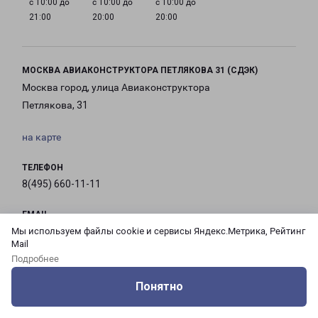
с 10:00 до
с 10:00 до
с 10:00 до
21:00
20:00
20:00
МОСКВА АВИАКОНСТРУКТОРА ПЕТЛЯКОВА 31 (СДЭК)
Москва город, улица Авиаконструктора
Петлякова, 31
на карте
ТЕЛЕФОН
8(495) 660-11-11
EMAIL
pecom@pecom.ru
Мы используем файлы cookie и сервисы Яндекс.Метрика, Рейтинг
Mail
Подробнее
ГРАФИК РАБОТЫ
Понятно
Оцените нашу работу
Услуги
Сервисы
Меню
Кабинет
Контакты
с 10:00 до
с 10:00 до
с 10:00 до
с 10:00 до