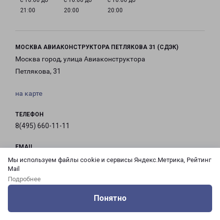
с 10:00 до
с 10:00 до
с 10:00 до
21:00
20:00
20:00
МОСКВА АВИАКОНСТРУКТОРА ПЕТЛЯКОВА 31 (СДЭК)
Москва город, улица Авиаконструктора
Петлякова, 31
на карте
ТЕЛЕФОН
8(495) 660-11-11
EMAIL
pecom@pecom.ru
Мы используем файлы cookie и сервисы Яндекс.Метрика, Рейтинг
Mail
Подробнее
ГРАФИК РАБОТЫ
Понятно
Оцените нашу работу
Услуги
Сервисы
Меню
Кабинет
Контакты
с 10:00 до
с 10:00 до
с 10:00 до
с 10:00 до