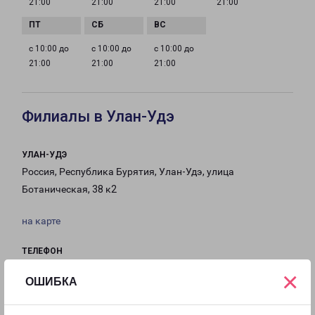
21:00
21:00
21:00
21:00
с 10:00 до
с 10:00 до
с 10:00 до
21:00
21:00
21:00
Филиалы в Улан-Удэ
УЛАН-УДЭ
Россия, Республика Бурятия, Улан-Удэ, улица
Ботаническая, 38 к2
на карте
ТЕЛЕФОН
8(3012) 204-161
×
ОШИБКА
EMAIL
ulan-ude@pecom.ru