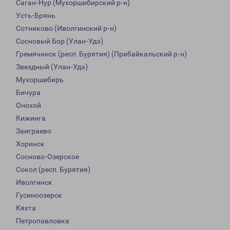
Саган-Нур (Мухоршибирский р-н)
Усть-Брянь
Сотниково (Иволгинский р-н)
Сосновый Бор (Улан-Удэ)
Гремячинск (респ. Бурятия) (Прибайкальский р-н)
Звездный (Улан-Удэ)
Мухоршибирь
Бичура
Онохой
Кижинга
Заиграево
Хоринск
Сосново-Озерское
Сокол (респ. Бурятия)
Иволгинск
Гусиноозерск
Кяхта
Петропавловка