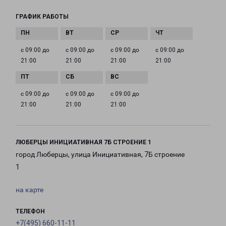
ГРАФИК РАБОТЫ
с 09:00 до
с 09:00 до
с 09:00 до
с 09:00 до
21:00
21:00
21:00
21:00
с 09:00 до
с 09:00 до
с 09:00 до
21:00
21:00
21:00
ЛЮБЕРЦЫ ИНИЦИАТИВНАЯ 7Б СТРОЕНИЕ 1
город Люберцы, улица Инициативная, 7Б строение
1
на карте
ТЕЛЕФОН
+7(495) 660-11-11