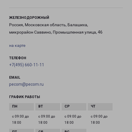
ЖЕЛЕЗНОДОРОЖНЫЙ
Россия, Московская область, Балашиха,
микрорайон Саввино, Промышленная улица, 46
на карте
ТЕЛЕФОН
+7(495) 660-11-11
EMAIL
pecom@pecom.ru
ГРАФИК РАБОТЫ
с 09:00 до
с 09:00 до
с 09:00 до
с 09:00 до
18:00
18:00
18:00
18:00