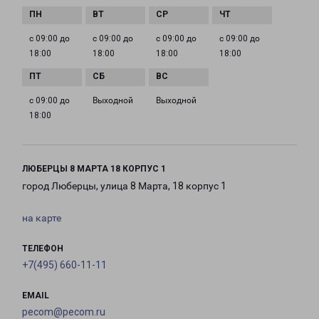
с 09:00 до
с 09:00 до
с 09:00 до
с 09:00 до
18:00
18:00
18:00
18:00
с 09:00 до
Выходной
Выходной
18:00
ЛЮБЕРЦЫ 8 МАРТА 18 КОРПУС 1
город Люберцы, улица 8 Марта, 18 корпус 1
на карте
ТЕЛЕФОН
+7(495) 660-11-11
EMAIL
pecom@pecom.ru