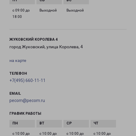
с 09:00 до
Выходной
Выходной
18:00
ЖУКОВСКИЙ КОРОЛЕВА 4
город Жуковский, улица Королева, 4
на карте
ТЕЛЕФОН
+7(495) 660-11-11
EMAIL
pecom@pecom.ru
ГРАФИК РАБОТЫ
с 10:00 до
с 10:00 до
с 10:00 до
с 10:00 до