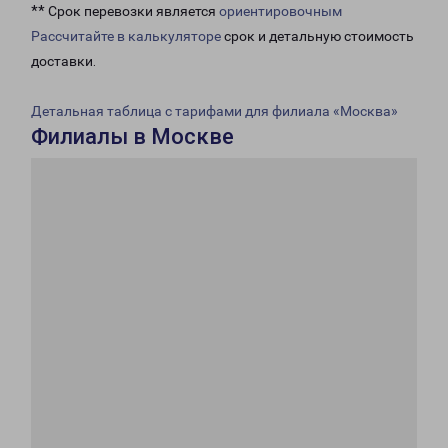
** Срок перевозки является
ориентировочным
Рассчитайте в калькуляторе
срок и детальную стоимость
доставки.
Детальная таблица с тарифами для филиала «Москва»
Филиалы в Москве