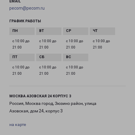
EMAIL
pecom@pecom.ru
ГРАФИК РАБОТЫ
с 10:00 до
с 10:00 до
с 10:00 до
с 10:00 до
21:00
21:00
21:00
21:00
с 10:00 до
с 10:00 до
с 10:00 до
21:00
21:00
21:00
МОСКВА АЗОВСКАЯ 24 КОРПУС 3
Россия, Москва город, Зюзино район, улица
Азовская, дом 24, корпус 3
на карте