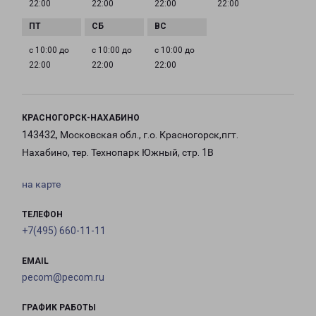
22:00
22:00
22:00
22:00
с 10:00 до
с 10:00 до
с 10:00 до
22:00
22:00
22:00
КРАСНОГОРСК-НАХАБИНО
143432, Московская обл., г.о. Красногорск,пгт.
Нахабино, тер. Технопарк Южный, стр. 1В
на карте
ТЕЛЕФОН
+7(495) 660-11-11
EMAIL
pecom@pecom.ru
ГРАФИК РАБОТЫ