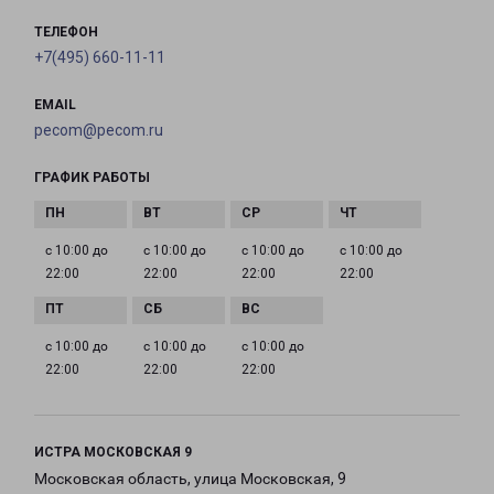
ТЕЛЕФОН
+7(495) 660-11-11
EMAIL
pecom@pecom.ru
ГРАФИК РАБОТЫ
с 10:00 до
с 10:00 до
с 10:00 до
с 10:00 до
22:00
22:00
22:00
22:00
с 10:00 до
с 10:00 до
с 10:00 до
22:00
22:00
22:00
ИСТРА МОСКОВСКАЯ 9
Московская область, улица Московская, 9