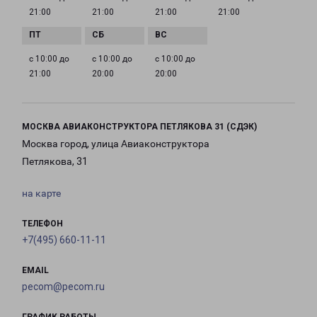
21:00
21:00
21:00
21:00
с 10:00 до
с 10:00 до
с 10:00 до
21:00
20:00
20:00
МОСКВА АВИАКОНСТРУКТОРА ПЕТЛЯКОВА 31 (СДЭК)
Москва город, улица Авиаконструктора
Петлякова, 31
на карте
ТЕЛЕФОН
+7(495) 660-11-11
EMAIL
pecom@pecom.ru