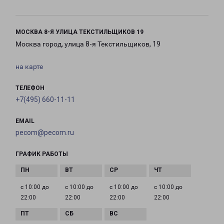
МОСКВА 8-Я УЛИЦА ТЕКСТИЛЬЩИКОВ 19
Москва город, улица 8-я Текстильщиков, 19
на карте
ТЕЛЕФОН
+7(495) 660-11-11
EMAIL
pecom@pecom.ru
ГРАФИК РАБОТЫ
с 10:00 до
с 10:00 до
с 10:00 до
с 10:00 до
22:00
22:00
22:00
22:00