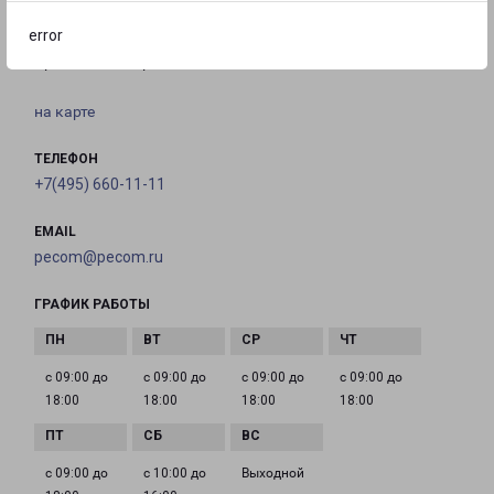
КОРОЛЕВ
Россия, Московская область, Королёв,
error
Ярославский проезд, 1В
на карте
ТЕЛЕФОН
+7(495) 660-11-11
EMAIL
pecom@pecom.ru
ГРАФИК РАБОТЫ
с 09:00 до
с 09:00 до
с 09:00 до
с 09:00 до
18:00
18:00
18:00
18:00
с 09:00 до
с 10:00 до
Выходной