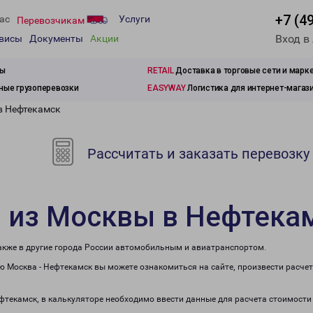
+7 (4
ас
Услуги
Перевозчикам
Вход в
рвисы
Документы
Акции
зы
RETAIL
Доставка в торговые сети и марк
ые грузоперевозки
EASYWAY
Логистика для интернет-магаз
в Нефтекамск
Рассчитать и заказать перевозку
и из Москвы в Нефтека
также в другие города России автомобильным и авиатранспортом.
 Москва - Нефтекамск вы можете ознакомиться на сайте, произвести расче
ефтекамск, в калькуляторе необходимо ввести данные для расчета стоимости