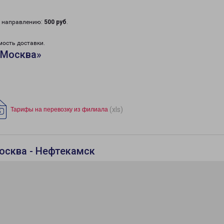
у направлению:
500 руб
.
мость доставки.
«Москва»
(xls)
Тарифы на перевозку из филиала
осква - Нефтекамск