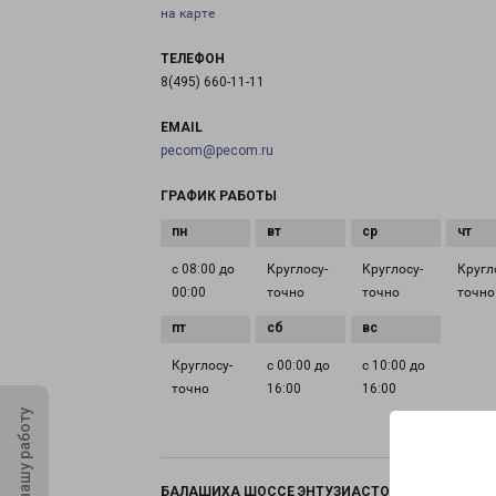
на карте
ТЕЛЕФОН
8(495) 660-11-11
EMAIL
pecom@pecom.ru
ГРАФИК РАБОТЫ
с 08:00 до
Круглосу­
Круглосу­
Кругл
00:00
точно
точно
точно
Круглосу­
с 00:00 до
с 10:00 до
точно
16:00
16:00
Оцените нашу работу
БАЛАШИХА ШОССЕ ЭНТУЗИАСТОВ ВЛАДЕНИЕ 11