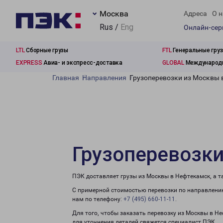
Москва
Адреса
О н
Rus /
Eng
Онлайн-се
LTL
Сборные грузы
FTL
Генеральные гру
EXPRESS
Авиа- и экспресс-доставка
GLOBAL
Международн
Главная
Направления
Грузоперевозки из Москвы 
Грузоперевозк
ПЭК доставляет грузы из Москвы в Нефтекамск, а 
С примерной стоимостью перевозки по направлению
нам по телефону:
+7 (495) 660-11-11
.
Для того, чтобы заказать перевозку из Москвы в Н
для уточнения деталей свяжется специалист ПЭК.