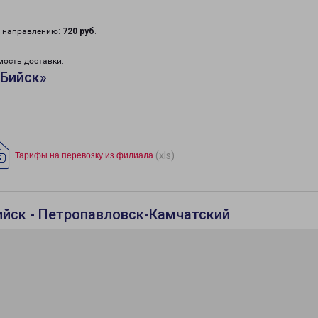
у направлению:
720 руб
.
мость доставки.
«Бийск»
(xls)
Тарифы на перевозку из филиала
ийск - Петропавловск-Камчатский