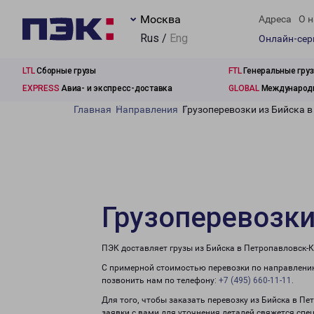
Москва
Адреса
О н
Rus /
Eng
Онлайн-се
LTL
Сборные грузы
FTL
Генеральные гру
EXPRESS
Авиа- и экспресс-доставка
GLOBAL
Международн
Главная
Направления
Грузоперевозки из Бийска 
Грузоперевозки
ПЭК доставляет грузы из Бийска в Петропавловск-
С примерной стоимостью перевозки по направлению
позвонить нам по телефону:
+7 (495) 660-11-11
.
Для того, чтобы заказать перевозку из Бийска в П
заявки с вами для уточнения деталей свяжется спе