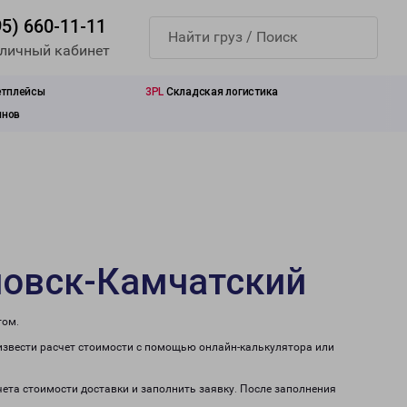
95) 660-11-11
 личный кабинет
етплейсы
3PL
Складская логистика
инов
ловск-Камчатский
том.
извести расчет стоимости с помощью онлайн-калькулятора или
чета стоимости доставки и заполнить заявку. После заполнения