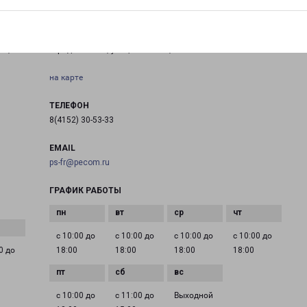
ЕЛИЗОВО ЗАВОЙКО 5
ий,
город Елизово, улица Завойко, 5
на карте
ТЕЛЕФОН
8(4152) 30-53-33
EMAIL
ps-fr@pecom.ru
ГРАФИК РАБОТЫ
с 10:00 до
с 10:00 до
с 10:00 до
с 10:00 до
0 до
18:00
18:00
18:00
18:00
с 10:00 до
с 11:00 до
Выходной