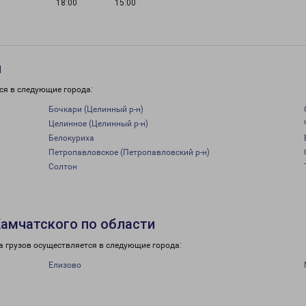
18:00
15:00
и
ся в следующие города:
Бочкари (Целинный р-н)
Целинное (Целинный р-н)
Белокуриха
Петропавловское (Петропавловский р-н)
Солтон
амчатского по области
 грузов осуществляется в следующие города:
Елизово