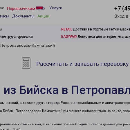
+7 (4
ас
Услуги
Перевозчикам
Вход в
рвисы
Документы
Акции
зы
RETAIL
Доставка в торговые сети и марк
ые грузоперевозки
EASYWAY
Логистика для интернет-магаз
в Петропавловск-Камчатский
Рассчитать и заказать перевозку
 из Бийска в Петропав
Камчатский, а также в другие города России автомобильным и авиатранспор
 Бийск - Петропавловск-Камчатский вы можете ознакомиться на сайте, про
етропавловск-Камчатский, в калькуляторе необходимо ввести данные для рас
циалист ПЭК.