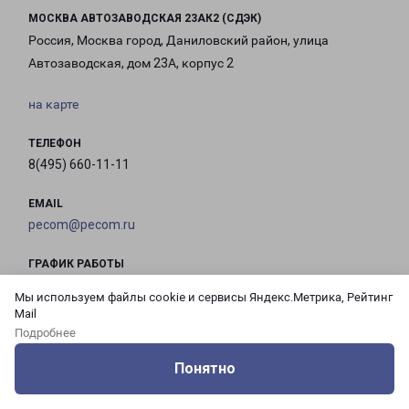
МОСКВА АВТОЗАВОДСКАЯ 23АК2 (СДЭК)
Россия, Москва город, Даниловский район, улица
Автозаводская, дом 23А, корпус 2
на карте
ТЕЛЕФОН
8(495) 660-11-11
EMAIL
pecom@pecom.ru
ГРАФИК РАБОТЫ
Мы используем файлы cookie и сервисы Яндекс.Метрика, Рейтинг
Mail
с 10:00 до
с 10:00 до
с 10:00 до
с 10:00 до
Подробнее
21:00
21:00
21:00
21:00
Понятно
Оцените нашу работу
Услуги
Сервисы
Меню
Кабинет
Контакты
с 10:00 до
с 10:00 до
с 10:00 до