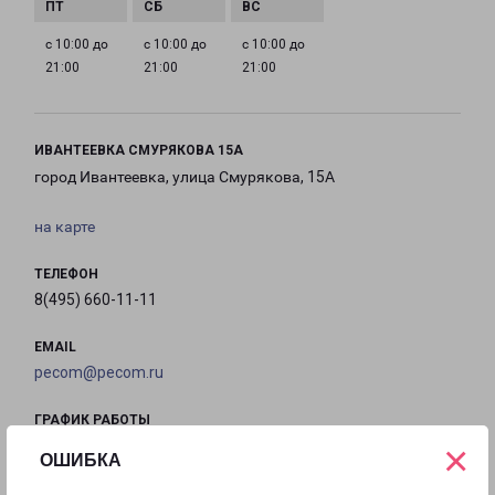
с 10:00 до
с 10:00 до
с 10:00 до
21:00
21:00
21:00
ИВАНТЕЕВКА СМУРЯКОВА 15А
город Ивантеевка, улица Смурякова, 15А
на карте
ТЕЛЕФОН
8(495) 660-11-11
EMAIL
pecom@pecom.ru
ГРАФИК РАБОТЫ
×
ОШИБКА
с 10:00 до
с 10:00 до
с 10:00 до
с 10:00 до