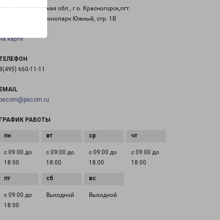
143432, Московская обл., г.о. Красногорск,пгт.
Нахабино, тер. Технопарк Южный, стр. 1В
на карте
ТЕЛЕФОН
8(495) 660-11-11
EMAIL
pecom@pecom.ru
ГРАФИК РАБОТЫ
с 09:00 до
с 09:00 до
с 09:00 до
с 09:00 до
18:00
18:00
18:00
18:00
с 09:00 до
Выходной
Выходной
18:00