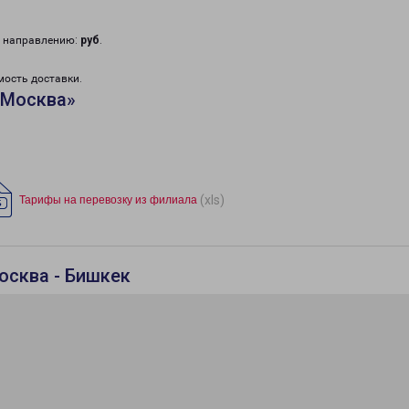
у направлению:
руб
.
мость доставки.
«Москва»
(xls)
Тарифы на перевозку из филиала
осква - Бишкек