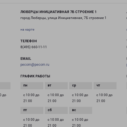
ЛЮБЕРЦЫ ИНИЦИАТИВНАЯ 7Б СТРОЕНИЕ 1
город Люберцы, улица Инициативная, 7Б строение 1
на карте
ТЕЛЕФОН
8(495) 660-11-11
EMAIL
pecom@pecom.ru
ГРАФИК РАБОТЫ
0 до
с 10:00 до
с 10:00 до
с 10:00 до
с 10:00 до
21:00
21:00
21:00
21:00
с 10:00 до
с 10:00 до
с 10:00 до
21:00
21:00
21:00