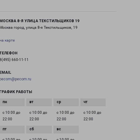
МОСКВА 8-Я УЛИЦА ТЕКСТИЛЬЩИКОВ 19
Москва город, улица 8-я Текстильщиков, 19
на карте
ТЕЛЕФОН
8(495) 660-11-11
EMAIL
pecom@pecom.ru
ГРАФИК РАБОТЫ
с 10:00 до
с 10:00 до
с 10:00 до
с 10:00 до
22:00
22:00
22:00
22:00
с 10:00 до
с 10:00 до
с 10:00 до