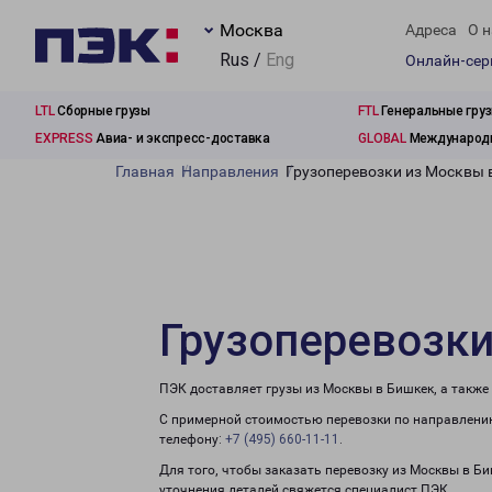
Москва
Адреса
О н
Rus /
Eng
Онлайн-се
LTL
Сборные грузы
FTL
Генеральные гру
EXPRESS
Авиа- и экспресс-доставка
GLOBAL
Международн
Главная
Направления
Грузоперевозки из Москвы 
Грузоперевозк
ПЭК доставляет грузы из Москвы в Бишкек, а такж
С примерной стоимостью перевозки по направлению
телефону:
+7 (495) 660-11-11
.
Для того, чтобы заказать перевозку из Москвы в Б
уточнения деталей свяжется специалист ПЭК.