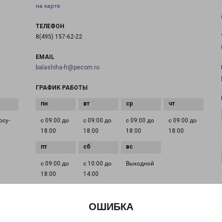
на карте
ТЕЛЕФОН
8(495) 157-62-22
EMAIL
balashiha-fr@pecom.ru
ГРАФИК РАБОТЫ
осу­
с 09:00 до
с 09:00 до
с 09:00 до
с 09:00 до
18:00
18:00
18:00
18:00
с 09:00 до
с 10:00 до
Выходной
18:00
14:00
ОШИБКА
КРАСНОГОРСК УСПЕНСКАЯ 24