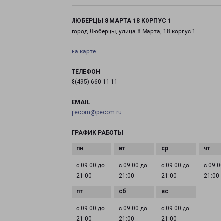
ЛЮБЕРЦЫ 8 МАРТА 18 КОРПУС 1
город Люберцы, улица 8 Марта, 18 корпус 1
на карте
ТЕЛЕФОН
8(495) 660-11-11
EMAIL
pecom@pecom.ru
ГРАФИК РАБОТЫ
с 09:00 до
с 09:00 до
с 09:00 до
с 09:0
21:00
21:00
21:00
21:00
с 09:00 до
с 09:00 до
с 09:00 до
21:00
21:00
21:00