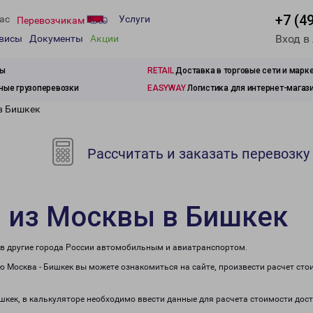
+7 (4
ас
Услуги
Перевозчикам
Вход в
рвисы
Документы
Акции
зы
RETAIL
Доставка в торговые сети и марк
ые грузоперевозки
EASYWAY
Логистика для интернет-магаз
в Бишкек
Рассчитать и заказать перевозку
и из Москвы в Бишкек
е в другие города России автомобильным и авиатранспортом.
 Москва - Бишкек вы можете ознакомиться на сайте, произвести расчет ст
ишкек, в калькуляторе необходимо ввести данные для расчета стоимости дост