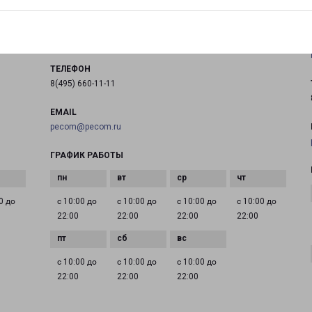
город Красногорск, улица Успенская, 24
на карте
ТЕЛЕФОН
8(495) 660-11-11
EMAIL
pecom@pecom.ru
ГРАФИК РАБОТЫ
0 до
с 10:00 до
с 10:00 до
с 10:00 до
с 10:00 до
22:00
22:00
22:00
22:00
с 10:00 до
с 10:00 до
с 10:00 до
22:00
22:00
22:00