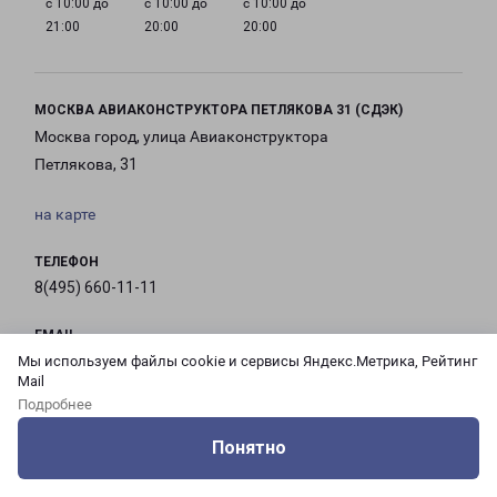
с 10:00 до
с 10:00 до
с 10:00 до
21:00
20:00
20:00
МОСКВА АВИАКОНСТРУКТОРА ПЕТЛЯКОВА 31 (СДЭК)
Москва город, улица Авиаконструктора
Петлякова, 31
на карте
ТЕЛЕФОН
8(495) 660-11-11
EMAIL
pecom@pecom.ru
Мы используем файлы cookie и сервисы Яндекс.Метрика, Рейтинг
Mail
Подробнее
ГРАФИК РАБОТЫ
Понятно
Оцените нашу работу
Услуги
Сервисы
Меню
Кабинет
Контакты
с 10:00 до
с 10:00 до
с 10:00 до
с 10:00 до