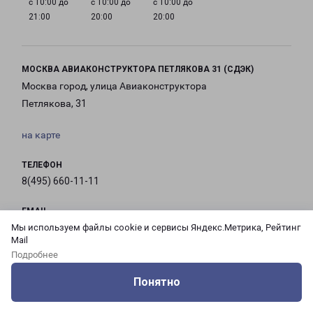
с 10:00 до
с 10:00 до
с 10:00 до
21:00
20:00
20:00
МОСКВА АВИАКОНСТРУКТОРА ПЕТЛЯКОВА 31 (СДЭК)
Москва город, улица Авиаконструктора
Петлякова, 31
на карте
ТЕЛЕФОН
8(495) 660-11-11
EMAIL
pecom@pecom.ru
Мы используем файлы cookie и сервисы Яндекс.Метрика, Рейтинг
Mail
Подробнее
ГРАФИК РАБОТЫ
Понятно
Оцените нашу работу
Услуги
Сервисы
Меню
Кабинет
Контакты
с 10:00 до
с 10:00 до
с 10:00 до
с 10:00 до