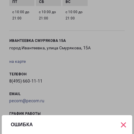
с 10:00 до
с 10:00 до
с 10:00 до
21:00
21:00
21:00
ИВАНТЕЕВКА СМУРЯКОВА 15А
город Ивантеевка, улица Смурякова, 15А
на карте
ТЕЛЕФОН
8(495) 660-11-11
EMAIL
pecom@pecom.ru
ГРАФИК РАБОТЫ
×
ОШИБКА
с 10:00 до
с 10:00 до
с 10:00 до
с 10:00 до