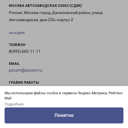
МОСКВА АВТОЗАВОДСКАЯ 23АК2 (СДЭК)
Россия, Москва город, Даниловский район, улица
Автозаводская, дом 23А, корпус 2
на карте
ТЕЛЕФОН
8(495) 660-11-11
EMAIL
pecom@pecom.ru
ГРАФИК РАБОТЫ
Мы используем файлы cookie и сервисы Яндекс.Метрика, Рейтинг
Mail
с 10:00 до
с 10:00 до
с 10:00 до
с 10:00 до
Подробнее
21:00
21:00
21:00
21:00
Понятно
Оцените нашу работу
Услуги
Сервисы
Меню
Кабинет
Контакты
с 10:00 до
с 10:00 до
с 10:00 до