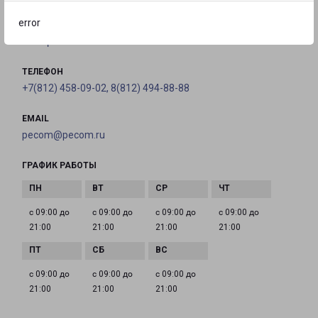
город Мурино, проспект Ручьевский, 15
error
на карте
ТЕЛЕФОН
+7(812) 458-09-02, 8(812) 494-88-88
EMAIL
pecom@pecom.ru
ГРАФИК РАБОТЫ
с 09:00 до
с 09:00 до
с 09:00 до
с 09:00 до
21:00
21:00
21:00
21:00
с 09:00 до
с 09:00 до
с 09:00 до
21:00
21:00
21:00