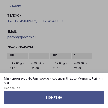
на карте
ТЕЛЕФОН
+7(812) 458-09-02, 8(812) 494-88-88
EMAIL
pecom@pecom.ru
ГРАФИК РАБОТЫ
с 09:00 до
с 09:00 до
с 09:00 до
с 09:00 до
21:00
21:00
21:00
21:00
Мы используем файлы cookie и сервисы Яндекс.Метрика, Рейтинг
Mail
с 09:00 до
с 09:00 до
с 09:00 до
Подробнее
21:00
21:00
21:00
Понятно
Оцените нашу работу
Услуги
Сервисы
Меню
Кабинет
Контакты
САНКТ-ПЕТЕРБУРГ ЛЕНИНСКИЙ ПРОСПЕКТ 79К3