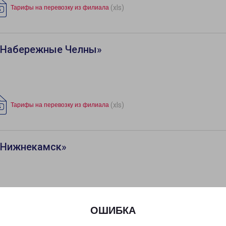
(xls)
Тарифы на перевозку из филиала
«Набережные Челны»
(xls)
Тарифы на перевозку из филиала
«Нижнекамск»
(xls)
Тарифы на перевозку из филиала
ОШИБКА