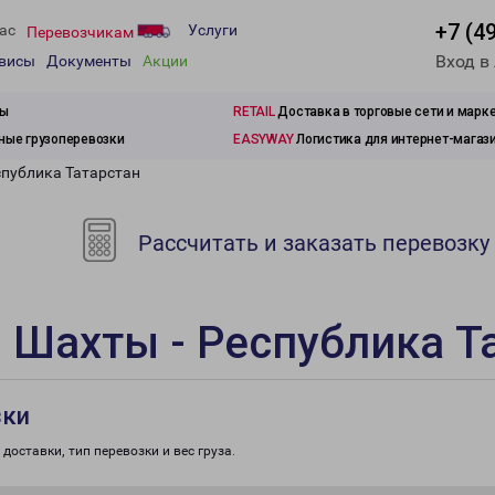
+7 (4
ас
Услуги
Перевозчикам
Вход в
рвисы
Документы
Акции
зы
RETAIL
Доставка в торговые сети и марк
ые грузоперевозки
EASYWAY
Логистика для интернет-магаз
спублика Татарстан
Рассчитать и заказать перевозку
 Шахты - Республика Т
зки
доставки, тип перевозки и вес груза.