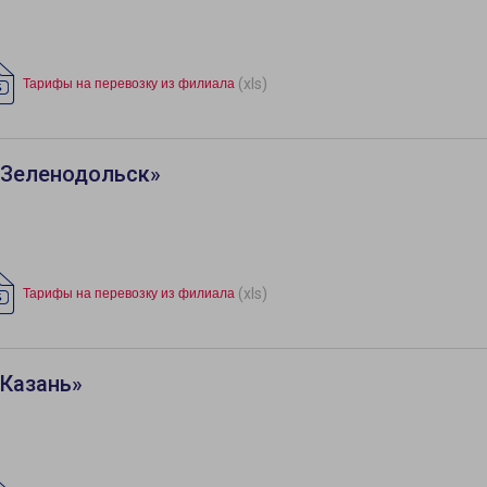
(xls)
Тарифы на перевозку из филиала
«Зеленодольск»
(xls)
Тарифы на перевозку из филиала
«Казань»