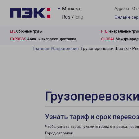
Москва
Адреса
О н
Rus /
Eng
Онлайн-се
LTL
Сборные грузы
FTL
Генеральные гру
EXPRESS
Авиа- и экспресс-доставка
GLOBAL
Международн
Главная
Направления
Грузоперевозки Шахты - Ре
Грузоперевозки
Узнать тариф и срок перево
Чтобы узнать тариф, укажите город отправки, город 
Город отправки