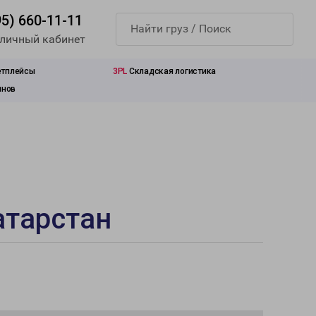
95) 660-11-11
 личный кабинет
етплейсы
3PL
Складская логистика
инов
атарстан