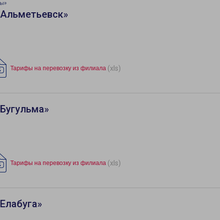
ты»
«Альметьевск»
(xls)
Тарифы на перевозку из филиала
«Бугульма»
(xls)
Тарифы на перевозку из филиала
Елабуга»