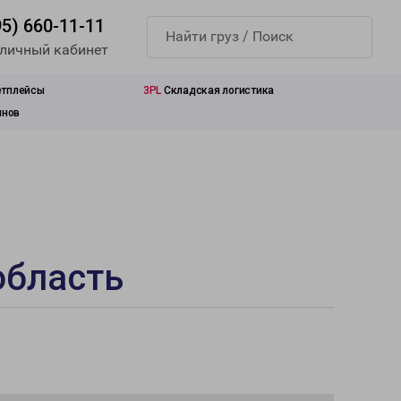
95) 660-11-11
 личный кабинет
етплейсы
3PL
Складская логистика
инов
область