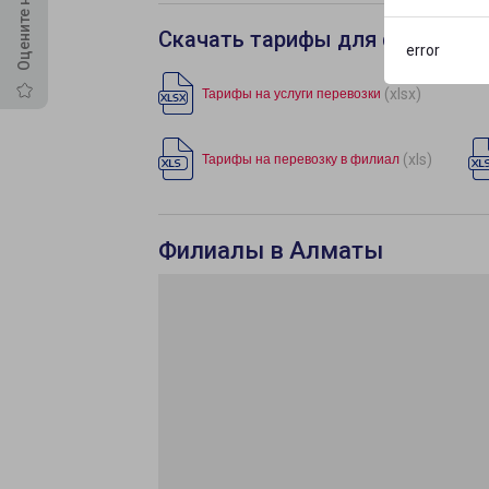
Скачать тарифы для филиала 
error
(xlsx)
Тарифы на услуги перевозки
(xls)
Тарифы на перевозку в филиал
Филиалы в Алматы