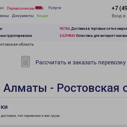
+7 (4
ас
Услуги
Перевозчикам
Вход в
рвисы
Документы
Акции
зы
RETAIL
Доставка в торговые сети и марк
ые грузоперевозки
EASYWAY
Логистика для интернет-магаз
остовская область
Рассчитать и заказать перевозку
 Алматы - Ростовская 
зки
доставки, тип перевозки и вес груза.