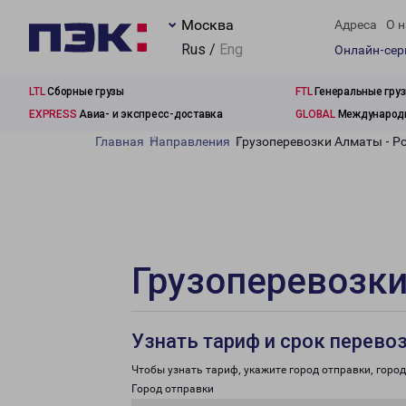
Москва
Адреса
О н
Rus /
Eng
Онлайн-се
LTL
Сборные грузы
FTL
Генеральные гру
EXPRESS
Авиа- и экспресс-доставка
GLOBAL
Международн
Главная
Направления
Грузоперевозки Алматы - Р
Грузоперевозки
Узнать тариф и срок перево
Чтобы узнать тариф, укажите город отправки, город 
Город отправки