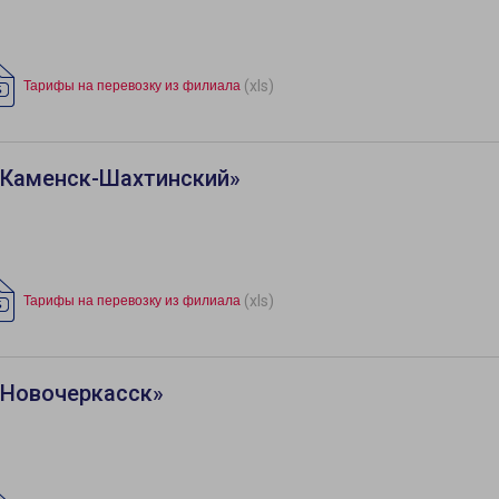
(xls)
Тарифы на перевозку из филиала
«Каменск-Шахтинский»
(xls)
Тарифы на перевозку из филиала
«Новочеркасск»