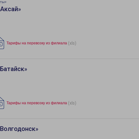
аты»
«Аксай»
(xls)
Тарифы на перевозку из филиала
«Батайск»
(xls)
Тарифы на перевозку из филиала
«Волгодонск»