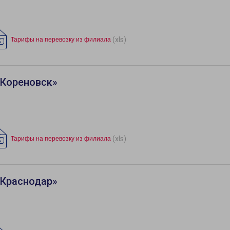
(xls)
Тарифы на перевозку из филиала
«Кореновск»
(xls)
Тарифы на перевозку из филиала
«Краснодар»