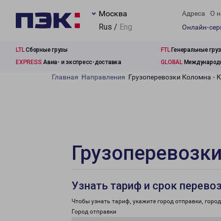
Москва
Адреса
О н
Rus /
Eng
Онлайн-се
LTL
Сборные грузы
FTL
Генеральные гру
EXPRESS
Авиа- и экспресс-доставка
GLOBAL
Международн
Главная
Направления
Грузоперевозки Коломна - 
Грузоперевозки
Узнать тариф и срок перево
Чтобы узнать тариф, укажите город отправки, город 
Город отправки