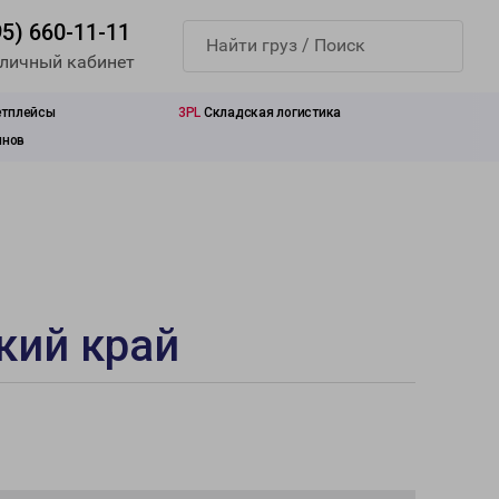
95) 660-11-11
 личный кабинет
етплейсы
3PL
Складская логистика
инов
кий край