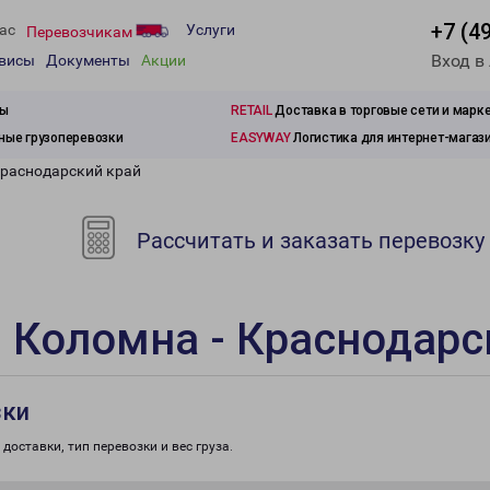
+7 (4
ас
Услуги
Перевозчикам
Вход в
рвисы
Документы
Акции
зы
RETAIL
Доставка в торговые сети и марк
ые грузоперевозки
EASYWAY
Логистика для интернет-магаз
Краснодарский край
Рассчитать и заказать перевозку
 Коломна - Краснодарс
зки
доставки, тип перевозки и вес груза.