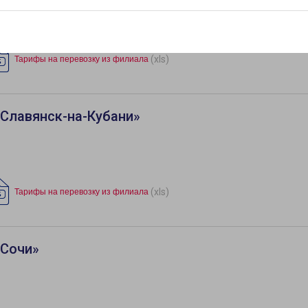
(xls)
Тарифы на перевозку из филиала
Славянск-на-Кубани»
(xls)
Тарифы на перевозку из филиала
«Сочи»