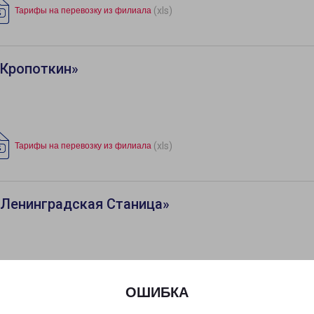
(xls)
Тарифы на перевозку из филиала
«Кропоткин»
(xls)
Тарифы на перевозку из филиала
«Ленинградская Станица»
ОШИБКА
«Новороссийск»