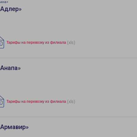
омна»
«Адлер»
(xls)
Тарифы на перевозку из филиала
«Анапа»
(xls)
Тарифы на перевозку из филиала
«Армавир»