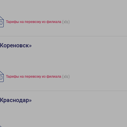
(xls)
Тарифы на перевозку из филиала
«Кореновск»
(xls)
Тарифы на перевозку из филиала
«Краснодар»