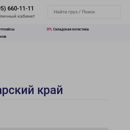
95) 660-11-11
 личный кабинет
етплейсы
3PL
Складская логистика
инов
арский край