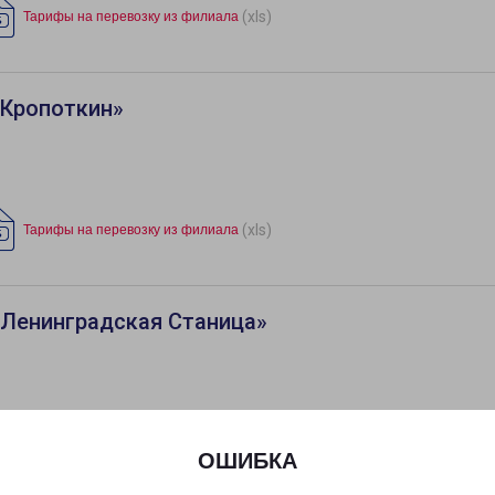
(xls)
Тарифы на перевозку из филиала
«Кропоткин»
(xls)
Тарифы на перевозку из филиала
«Ленинградская Станица»
ОШИБКА
«Новороссийск»