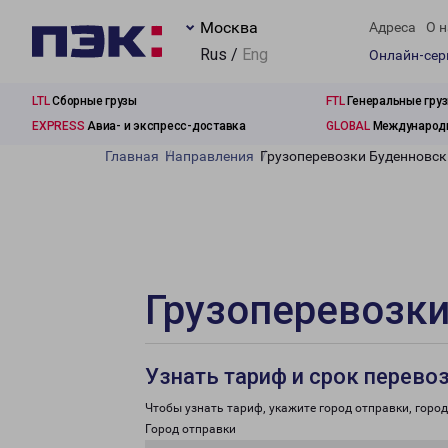
Москва
Адреса
О н
Rus /
Eng
Онлайн-се
LTL
Сборные грузы
FTL
Генеральные гру
EXPRESS
Авиа- и экспресс-доставка
GLOBAL
Международн
Главная
Направления
Грузоперевозки Буденновск
Грузоперевозки
Узнать тариф и срок перево
Чтобы узнать тариф, укажите город отправки, город 
Город отправки