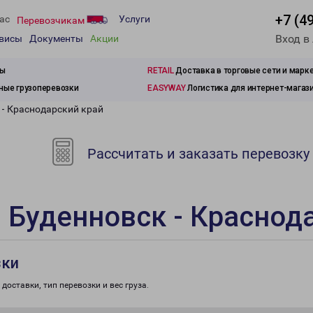
+7 (4
ас
Услуги
Перевозчикам
Вход в
рвисы
Документы
Акции
зы
RETAIL
Доставка в торговые сети и марк
ые грузоперевозки
EASYWAY
Логистика для интернет-магаз
 - Краснодарский край
Рассчитать и заказать перевозку
 Буденновск - Краснод
зки
доставки, тип перевозки и вес груза.