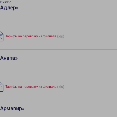
нновск»
«Адлер»
(xls)
Тарифы на перевозку из филиала
«Анапа»
(xls)
Тарифы на перевозку из филиала
«Армавир»