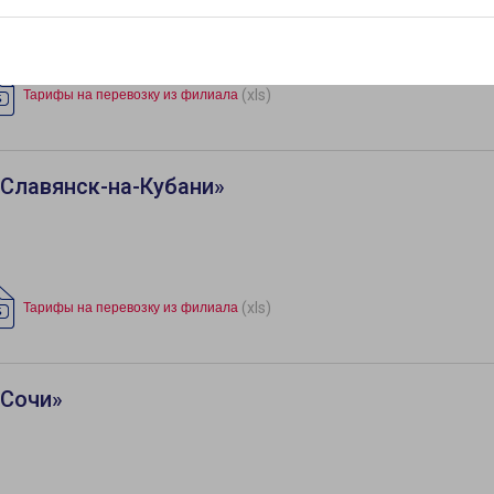
(xls)
Тарифы на перевозку из филиала
Славянск-на-Кубани»
(xls)
Тарифы на перевозку из филиала
«Сочи»