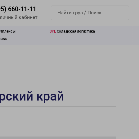
95) 660-11-11
 личный кабинет
етплейсы
3PL
Складская логистика
инов
рский край