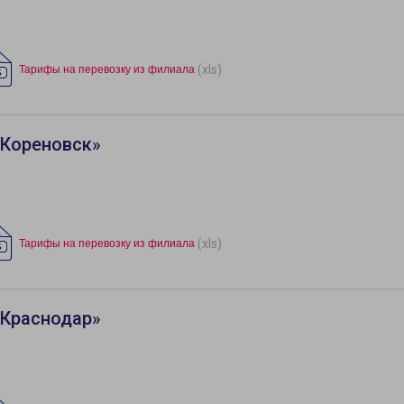
(xls)
Тарифы на перевозку из филиала
«Кореновск»
(xls)
Тарифы на перевозку из филиала
«Краснодар»