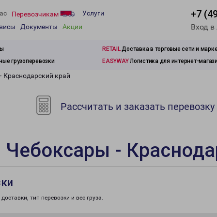
+7 (4
ас
Услуги
Перевозчикам
Вход в
рвисы
Документы
Акции
зы
RETAIL
Доставка в торговые сети и марк
ые грузоперевозки
EASYWAY
Логистика для интернет-магаз
- Краснодарский край
Рассчитать и заказать перевозку
 Чебоксары - Краснода
зки
доставки, тип перевозки и вес груза.