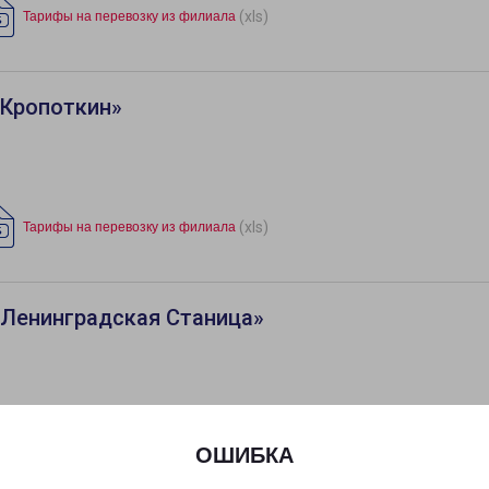
(xls)
Тарифы на перевозку из филиала
«Кропоткин»
(xls)
Тарифы на перевозку из филиала
«Ленинградская Станица»
ОШИБКА
«Новороссийск»