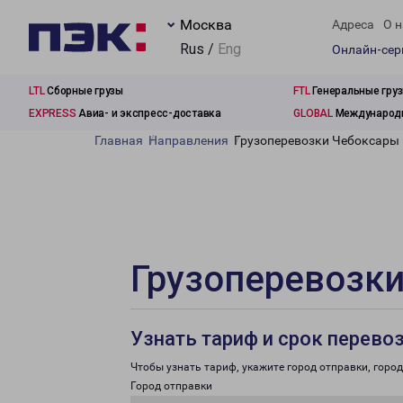
Москва
Адреса
О н
Rus /
Eng
Онлайн-се
LTL
Сборные грузы
FTL
Генеральные гру
EXPRESS
Авиа- и экспресс-доставка
GLOBAL
Международн
Главная
Направления
Грузоперевозки Чебоксары 
Грузоперевозки
Узнать тариф и срок перево
Чтобы узнать тариф, укажите город отправки, город 
Город отправки