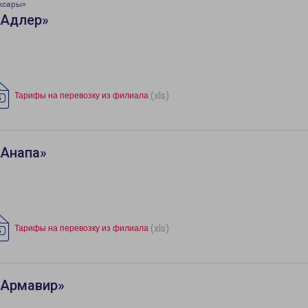
ксары»
«Адлер»
(xls)
Тарифы на перевозку из филиала
«Анапа»
(xls)
Тарифы на перевозку из филиала
«Армавир»