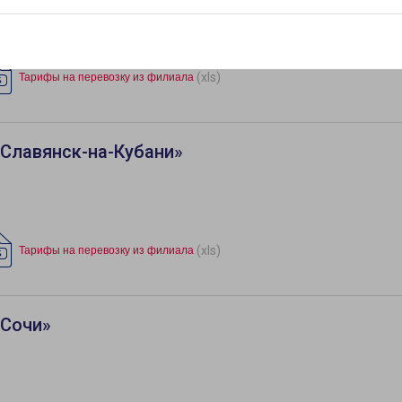
(xls)
Тарифы на перевозку из филиала
Славянск-на-Кубани»
(xls)
Тарифы на перевозку из филиала
«Сочи»