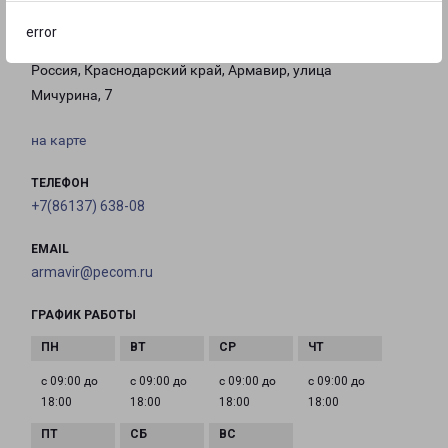
error
АРМАВИР
Россия, Краснодарский край, Армавир, улица
Мичурина, 7
на карте
ТЕЛЕФОН
+7(86137) 638-08
EMAIL
armavir@pecom.ru
ГРАФИК РАБОТЫ
с 09:00 до
с 09:00 до
с 09:00 до
с 09:00 до
18:00
18:00
18:00
18:00