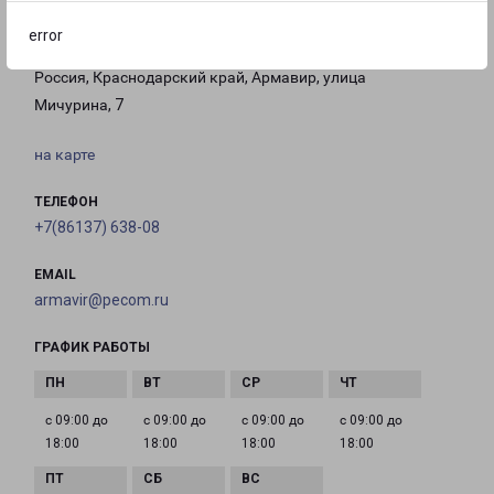
error
АРМАВИР
Россия, Краснодарский край, Армавир, улица
Мичурина, 7
на карте
ТЕЛЕФОН
+7(86137) 638-08
EMAIL
armavir@pecom.ru
ГРАФИК РАБОТЫ
с 09:00 до
с 09:00 до
с 09:00 до
с 09:00 до
18:00
18:00
18:00
18:00