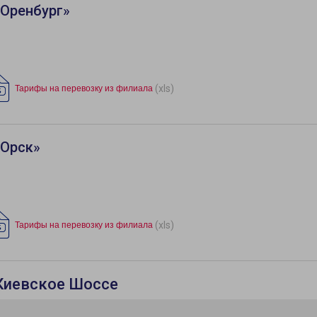
«Оренбург»
(xls)
Тарифы на перевозку из филиала
«Орск»
(xls)
Тарифы на перевозку из филиала
Киевское Шоссе