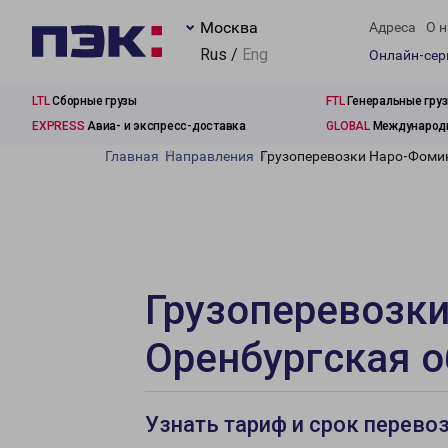
Москва
Адреса
О н
Rus /
Eng
Онлайн-се
LTL
Сборные грузы
FTL
Генеральные гру
EXPRESS
Авиа- и экспресс-доставка
GLOBAL
Международн
Главная
Направления
Грузоперевозки Наро-Фомин
Грузоперевозки
Оренбургская о
Узнать тариф и срок перево