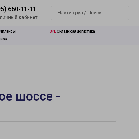
95) 660-11-11
 личный кабинет
етплейсы
3PL
Складская логистика
инов
ое шоссе -