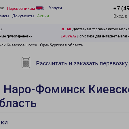
+7 (4
ас
Услуги
Перевозчикам
Вход в
рвисы
Документы
Акции
зы
RETAIL
Доставка в торговые сети и марк
ые грузоперевозки
EASYWAY
Логистика для интернет-магаз
ск Киевское шоссе - Оренбургская область
Рассчитать и заказать перевозку
 Наро-Фоминск Киевск
бласть
зки